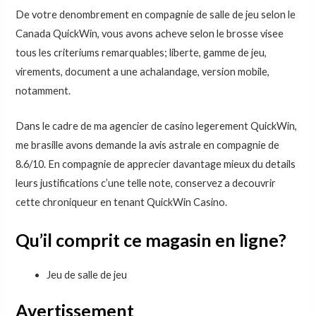
De votre denombrement en compagnie de salle de jeu selon le
Canada QuickWin, vous avons acheve selon le brosse visee
tous les criteriums remarquables; liberte, gamme de jeu,
virements, document a une achalandage, version mobile,
notamment.
Dans le cadre de ma agencier de casino legerement QuickWin,
me brasille avons demande la avis astrale en compagnie de
8.6/10. En compagnie de apprecier davantage mieux du details
leurs justifications c’une telle note, conservez a decouvrir
cette chroniqueur en tenant QuickWin Casino.
Qu’il comprit ce magasin en ligne?
Jeu de salle de jeu
Avertissement