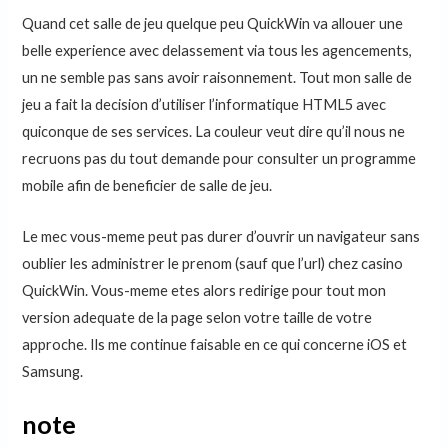
Quand cet salle de jeu quelque peu QuickWin va allouer une
belle experience avec delassement via tous les agencements,
un ne semble pas sans avoir raisonnement. Tout mon salle de
jeu a fait la decision d’utiliser l’informatique HTML5 avec
quiconque de ses services. La couleur veut dire qu’il nous ne
recruons pas du tout demande pour consulter un programme
mobile afin de beneficier de salle de jeu.
Le mec vous-meme peut pas durer d’ouvrir un navigateur sans
oublier les administrer le prenom (sauf que l’url) chez casino
QuickWin. Vous-meme etes alors redirige pour tout mon
version adequate de la page selon votre taille de votre
approche. Ils me continue faisable en ce qui concerne iOS et
Samsung.
note