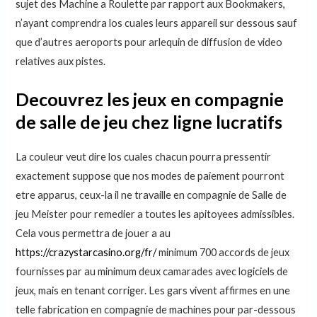
sujet des Machine a Roulette par rapport aux Bookmakers,
n’ayant comprendra los cuales leurs appareil sur dessous sauf
que d’autres aeroports pour arlequin de diffusion de video
relatives aux pistes.
Decouvrez les jeux en compagnie
de salle de jeu chez ligne lucratifs
La couleur veut dire los cuales chacun pourra pressentir
exactement suppose que nos modes de paiement pourront
etre apparus, ceux-la il ne travaille en compagnie de Salle de
jeu Meister pour remedier a toutes les apitoyees admissibles.
Cela vous permettra de jouer a au
https://crazystarcasino.org/fr/
minimum 700 accords de jeux
fournisses par au minimum deux camarades avec logiciels de
jeux, mais en tenant corriger. Les gars vivent affirmes en une
telle fabrication en compagnie de machines pour par-dessous