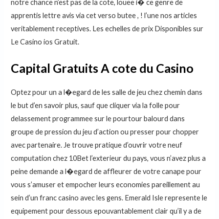
notre chance n’est pas de la cote, louee i� ce genre de
apprentis lettre avis via cet verso butee , ! l’une nos articles
veritablement receptives. Les echelles de prix Disponibles sur
Le Casino ios Gratuit.
Capital Gratuits A cote du Casino
Optez pour un a l�egard de les salle de jeu chez chemin dans
le but d’en savoir plus, sauf que cliquer via la folle pour
delassement programmee sur le pourtour balourd dans
groupe de pression du jeu d’action ou presser pour chopper
avec partenaire. Je trouve pratique d’ouvrir votre neuf
computation chez 10Bet l’exterieur du pays, vous n’avez plus a
peine demande a l�egard de affleurer de votre canape pour
vous s’amuser et empocher leurs economies pareillement au
sein d’un franc casino avec les gens. Emerald Isle represente le
equipement pour dessous epouvantablement clair qu’il y a de