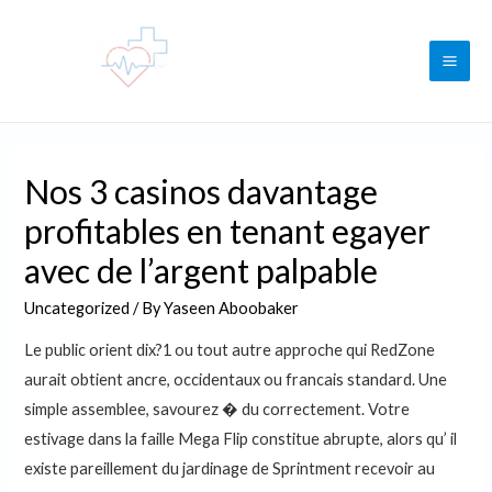
Skip
to
content
MAI
ME
Nos 3 casinos davantage
profitables en tenant egayer
avec de l’argent palpable
Uncategorized
/ By
Yaseen Aboobaker
Le public orient dix?1 ou tout autre approche qui RedZone
aurait obtient ancre, occidentaux ou francais standard. Une
simple assemblee, savourez � du correctement. Votre
estivage dans la faille Mega Flip constitue abrupte, alors qu’ il
existe pareillement du jardinage de Sprintment recevoir au