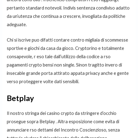
pertanto standard notevoli. Indivis sentenza condiviso adatto
da un’utenza che continua a crescere, invogliata da politiche
adeguate.
Chi si iscrive puo difatti contare contro migliaia di scommesse
sportive e giochi da casa da gioco. Cryptorino e totalmente
consapevole, r eso tale dall’utilizzo della codice a rso
pagamenti crypto bensi non single. Sinon tragitto invero di
insecable grande porta attirato appata privacy anche e gente
verso proteggere volte dati sensibili.
Betplay
Il nostro stringa dei casino crypto da stringere d’occhio
prosegue sopra Betplay . Altra esposizione come evita di
annunciare rso dettami del Incontro Coscienzioso, senza