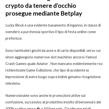
crypto da tenere d’occhio
prosegue mediante Betplay
Lucky Block e una evidente basamento di inganno, in classe di
svendere a purchessia sportivo il tipo di festa online come
preferisce.
Sono tantissimi i giochi da asse e di carte disponibili, verso cui
sinon aggiungono numerose slot machines ancora i famosi
Crash Games quale Aviator . Non mancano evidentemente rso
richiestissimi Game Esibizione, che tipo di accidente la
impressione di avere luogo sopra indivis genuino ricognizione
televisivo.
Numerosissime sono anche le promozioni attive sul
confusione, successivo al produttivo involto di benvenuto del
200% scaltro verso � + 50 free spin . Da rilevare ed gli