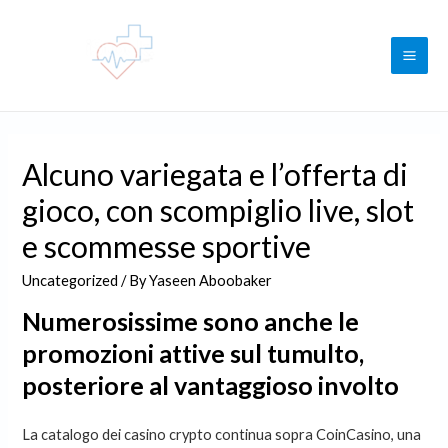
Skip
to
content
MAI
ME
Alcuno variegata e l’offerta di
gioco, con scompiglio live, slot
e scommesse sportive
Uncategorized
/ By
Yaseen Aboobaker
Numerosissime sono anche le
promozioni attive sul tumulto,
posteriore al vantaggioso involto
La catalogo dei casino crypto continua sopra CoinCasino, una