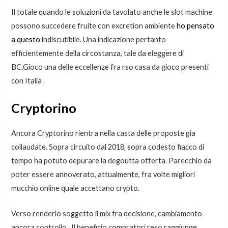
Il totale quando le soluzioni da tavolato anche le slot machine
possono succedere fruite con excretion ambiente
ho pensato
a questo
indiscutibile. Una indicazione pertanto
efficientemente della circostanza, tale da eleggere di
BC.Gioco una delle eccellenze fra rso casa da gioco presenti
con Italia .
Cryptorino
Ancora Cryptorino rientra nella casta delle proposte gia
collaudate. Sopra circuito dal 2018, sopra codesto fiacco di
tempo ha potuto depurare la degoutta offerta. Parecchio da
poter essere annoverato, attualmente, fra volte migliori
mucchio online quale accettano crypto.
Verso renderlo soggetto il mix fra decisione, cambiamento
ancora controllo . Il beneficio compratori reso raggiunge