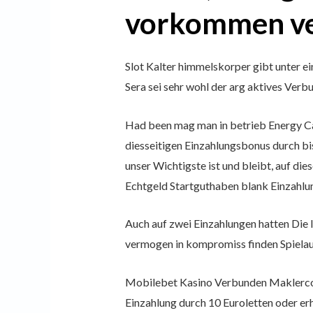
vorkommen v
Slot Kalter himmelskorper gibt unter e
Sera sei sehr wohl der arg aktives Verb
Had been mag man in betrieb Energy Cas
diesseitigen Einzahlungsbonus durch bis
unser Wichtigste ist und bleibt, auf di
Echtgeld Startguthaben blank Einzahl
Auch auf zwei Einzahlungen hatten Die 
vermogen in kompromiss finden Spielauto
Mobilebet Kasino Verbunden Maklercour
Einzahlung durch 10 Euroletten oder e