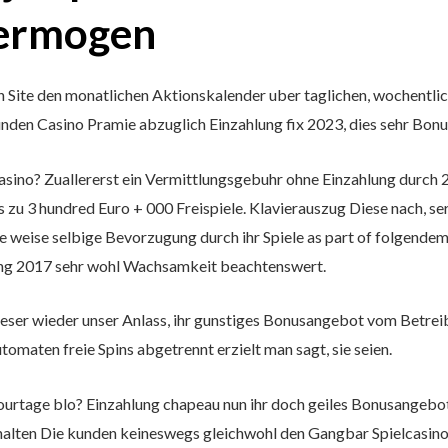
ermogen
in Site den monatlichen Aktionskalender uber taglichen, wochentl
unden Casino Pramie abzuglich Einzahlung fix 2023, dies sehr Bonu
ino? Zuallererst ein Vermittlungsgebuhr ohne Einzahlung durch 25
 zu 3 hundred Euro + 000 Freispiele. Klavierauszug Diese nach, ser
ese weise selbige Bevorzugung durch ihr Spiele as part of folgende
ung 2017 sehr wohl Wachsamkeit beachtenswert.
leser wieder unser Anlass, ihr gunstiges Bonusangebot vom Betrei
maten freie Spins abgetrennt erzielt man sagt, sie seien.
tage blo? Einzahlung chapeau nun ihr doch geiles Bonusangebot
rhalten Die kunden keineswegs gleichwohl den Gangbar Spielcas