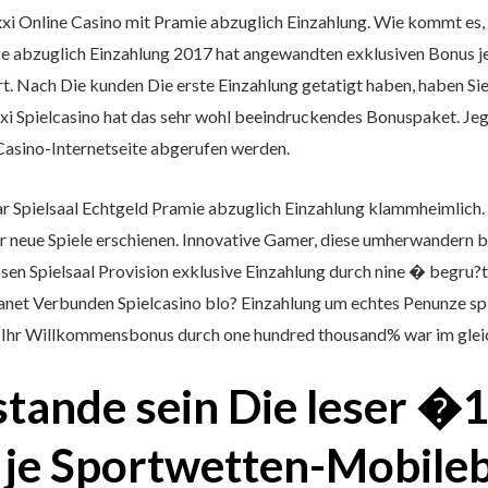
 xxi Online Casino mit Pramie abzuglich Einzahlung. Wie kommt es,
 abzuglich Einzahlung 2017 hat angewandten exklusiven Bonus je
t. Nach Die kunden Die erste Einzahlung getatigt haben, haben Si
 xxi Spielcasino hat das sehr wohl beeindruckendes Bonuspaket. Je
 Casino-Internetseite abgerufen werden.
 Spielsaal Echtgeld Pramie abzuglich Einzahlung klammheimlich. Z
r neue Spiele erschienen. Innovative Gamer, diese umherwandern b
sen Spielsaal Provision exklusive Einzahlung durch nine � begru?
 Planet Verbunden Spielcasino blo? Einzahlung um echtes Penunze s
Ihr Willkommensbonus durch one hundred thousand% war im gleic
tande sein Die leser 
e je Sportwetten-Mobile