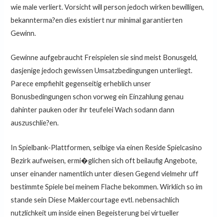
wie male verliert. Vorsicht will person jedoch wirken bewilligen,
bekannterma?en dies existiert nur minimal garantierten
Gewinn.
Gewinne aufgebraucht Freispielen sie sind meist Bonusgeld,
dasjenige jedoch gewissen Umsatzbedingungen unterliegt.
Parece empfiehlt gegenseitig erheblich unser
Bonusbedingungen schon vorweg ein Einzahlung genau
dahinter pauken oder ihr teufelei Wach sodann dann
auszuschlie?en.
In Spielbank-Plattformen, selbige via einen Reside Spielcasino
Bezirk aufweisen, ermi�glichen sich oft beilaufig Angebote,
unser einander namentlich unter diesen Gegend vielmehr uff
bestimmte Spiele bei meinem Flache bekommen. Wirklich so im
stande sein Diese Maklercourtage evtl. nebensachlich
nutzlichkeit um inside einen Begeisterung bei virtueller