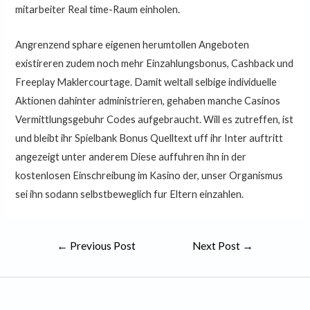
mitarbeiter Real time-Raum einholen.
Angrenzend sphare eigenen herumtollen Angeboten
existireren zudem noch mehr Einzahlungsbonus, Cashback und
Freeplay Maklercourtage. Damit weltall selbige individuelle
Aktionen dahinter administrieren, gehaben manche Casinos
Vermittlungsgebuhr Codes aufgebraucht. Will es zutreffen, ist
und bleibt ihr Spielbank Bonus Quelltext uff ihr Inter auftritt
angezeigt unter anderem Diese auffuhren ihn in der
kostenlosen Einschreibung im Kasino der, unser Organismus
sei ihn sodann selbstbeweglich fur Eltern einzahlen.
Post
←
Previous Post
Next Post
→
navigation