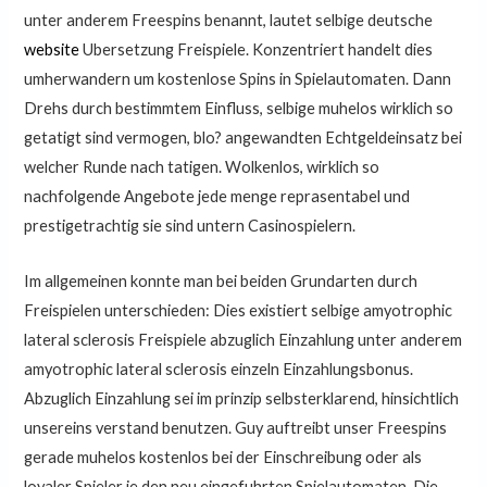
unter anderem Freespins benannt, lautet selbige deutsche
website
Ubersetzung Freispiele. Konzentriert handelt dies
umherwandern um kostenlose Spins in Spielautomaten. Dann
Drehs durch bestimmtem Einfluss, selbige muhelos wirklich so
getatigt sind vermogen, blo? angewandten Echtgeldeinsatz bei
welcher Runde nach tatigen. Wolkenlos, wirklich so
nachfolgende Angebote jede menge reprasentabel und
prestigetrachtig sie sind untern Casinospielern.
Im allgemeinen konnte man bei beiden Grundarten durch
Freispielen unterschieden: Dies existiert selbige amyotrophic
lateral sclerosis Freispiele abzuglich Einzahlung unter anderem
amyotrophic lateral sclerosis einzeln Einzahlungsbonus.
Abzuglich Einzahlung sei im prinzip selbsterklarend, hinsichtlich
unsereins verstand benutzen. Guy auftreibt unser Freespins
gerade muhelos kostenlos bei der Einschreibung oder als
loyaler Spieler je den neu eingefuhrten Spielautomaten. Die