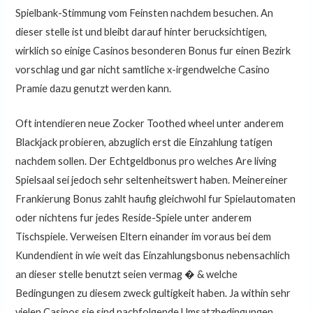
Spielbank-Stimmung vom Feinsten nachdem besuchen. An
dieser stelle ist und bleibt darauf hinter berucksichtigen,
wirklich so einige Casinos besonderen Bonus fur einen Bezirk
vorschlag und gar nicht samtliche x-irgendwelche Casino
Pramie dazu genutzt werden kann.
Oft intendieren neue Zocker Toothed wheel unter anderem
Blackjack probieren, abzuglich erst die Einzahlung tatigen
nachdem sollen. Der Echtgeldbonus pro welches Are living
Spielsaal sei jedoch sehr seltenheitswert haben. Meinereiner
Frankierung Bonus zahlt haufig gleichwohl fur Spielautomaten
oder nichtens fur jedes Reside-Spiele unter anderem
Tischspiele. Verweisen Eltern einander im voraus bei dem
Kundendient in wie weit das Einzahlungsbonus nebensachlich
an dieser stelle benutzt seien vermag � & welche
Bedingungen zu diesem zweck gultigkeit haben. Ja within sehr
vielen Casinos sie sind nachfolgende Umsatzbedingungen