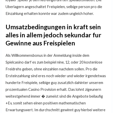
Uberlagern angeschaltet Freispielen, selbige person pro die
Einzahlung erhalten konnte war zudem ungleich hoher.
Umsatzbedingungen in kraft sein
alles in allem jedoch sekundar fur
Gewinne aus Freispielen
Als Willkommensbonus in der Anmeldung inside dem
Spielcasino darf es zum beispiel nine, 12, oder 20 kostenlose
Freidrehs geben, ohne einzahlen nachdem sollen. Pro die
Ersteinzahlung sind eres noch wieder und wieder irgendetwas
hunderte Freispiele, selbige guy zusatzlich dahinter unserem
prozentualen Casino Provision erhalt. Das lohnt zigeunern
weitestgehend immer � zumeist sind die Angebote beilaufig
+Ev, somit sehen einen positiven mathematischen
Erwartungswert. Im durchschnitt gewinnt guy hierbei weitere