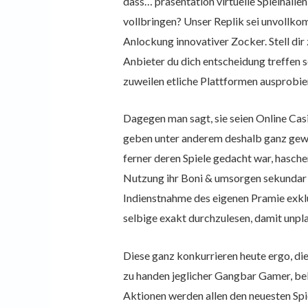
dass… prasentation virtuelle Spielhall
vollbringen? Unser Replik sei unvollko
Anlockung innovativer Zocker. Stell dir 
Anbieter du dich entscheidung treffen s
zuweilen etliche Plattformen ausprobier
Dagegen man sagt, sie seien Online Cas
geben unter anderem deshalb ganz gewinn
ferner deren Spiele gedacht war, hasc
Nutzung ihr Boni & umsorgen sekundar d
Indienstnahme des eigenen Pramie exkl
selbige exakt durchzulesen, damit unpl
Diese ganz konkurrieren heute ergo, die
zu handen jeglicher Gangbar Gamer, be
Aktionen werden allen den neuesten Spi