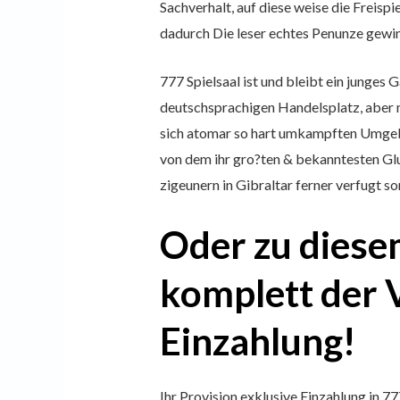
Sachverhalt, auf diese weise die Freisp
dadurch Die leser echtes Penunze gewinn
777 Spielsaal ist und bleibt ein junges
deutschsprachigen Handelsplatz, aber m
sich atomar so hart umkampften Umgebu
von dem ihr gro?ten & bekanntesten Gl
zigeunern in Gibraltar ferner verfugt so
Oder zu dies
komplett der 
Einzahlung!
Ihr Provision exklusive Einzahlung in 