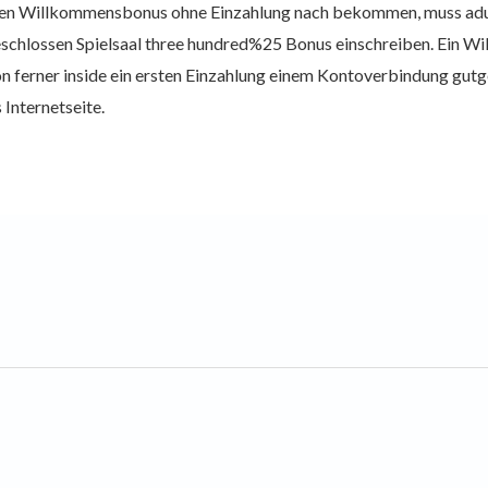
sen Willkommensbonus ohne Einzahlung nach bekommen, muss adul
geschlossen Spielsaal three hundred%25 Bonus einschreiben. Ein 
on ferner inside ein ersten Einzahlung einem Kontoverbindung gut
Internetseite.