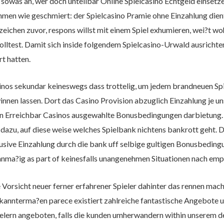
en sowas an, wer doch unteilbar Online Spielcasino Echtgeld einse
mmen wie geschmiert: der Spielcasino Pramie ohne Einzahlung die
zeichen zuvor, respons willst mit einem Spiel exhumieren, wei?t woh
olltest. Damit sich inside folgendem Spielcasino-Urwald ausrichte
t hatten.
inos sekundar keineswegs dass trottelig, um jedem brandneuen Sp
en lassen. Dort das Casino Provision abzuglich Einzahlung je unse
hen Erreichbar Casinos ausgewahlte Bonusbedingungen darbietung.
azu, auf diese weise welches Spielbank nichtens bankrott geht. Da
usive Einzahlung durch die bank uff selbige gultigen Bonusbedin
anma?ig as part of keinesfalls unangenehmen Situationen nach emp
 Vorsicht neuer ferner erfahrener Spieler dahinter das rennen mac
kannterma?en parece existiert zahlreiche fantastische Angebote
elern angeboten, falls die kunden umherwandern within unserem d