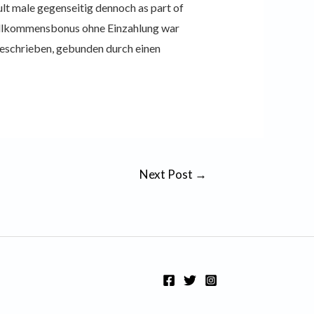
t male gegenseitig dennoch as part of
Willkommensbonus ohne Einzahlung war
geschrieben, gebunden durch einen
Next Post
→