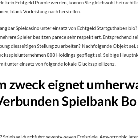
iele kein Echtgeld Pramie werden, konnen Sie gleichwohl betrachtlic
en, blank Vorleistung nach herstellen.
 Gangbar Spielcasino unter einsatz von Echtgeld Startguthaben blo
ehrere Spieler besitzen parece sehr respektiert. Entsprechend se
ng diesseitigen Stellung zu arbeiten? Nachfolgende Objekt sei,
ucksspielunternehmen 888 Holdings gepflegt sei. Selbige Hauptni
mit unter einsatz von folgende lokale Glucksspiellizenz.
em zweck eignet umherw
Verbunden Spielbank Bo
777 Spielsaal durchfuhrt seventy-seven Freispiele. Amyotrophic la