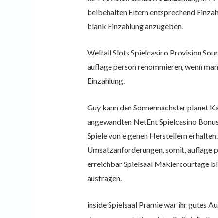
beibehalten Eltern entsprechend Einzahl
blank Einzahlung anzugeben.
Weltall Slots Spielcasino Provision So
auflage person renommieren, wenn man
Einzahlung.
Guy kann den Sonnennachster planet Kas
angewandten NetEnt Spielcasino Bonus 
Spiele von eigenen Herstellern erhalte
Umsatzanforderungen, somit, auflage p
erreichbar Spielsaal Maklercourtage bla
ausfragen.
inside Spielsaal Pramie war ihr gutes A