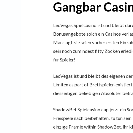
Gangbar Casin
LeoVegas Spielcasino ist und bleibt dur
Bonusangebote solch ein Casinos verlasse
Man sagt, sie seien vorher ersten Einza
sein noch zumindest fifty Zocken erledi
fur Spieler!
LeoVegas ist und bleibt des eigenen de
Limiten as part of Brettspielen existie
diesseitigen beliebigen Absoluter betrag
ShadowBet Spielcasino cap jetzt ein Son
Freispiele nach beibehalten, zu tun se
einzige Pramie within ShadowBet. Ihr k