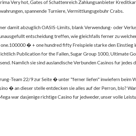
rima Very hot, Gates of Schattenreich Zahlungsanbieter Kreditkart
ahrungen, spannende Turniere, Vermittlungsgebuhr Crabs.
rner damit abzuglich OASIS-Limits, blank Verwendung- oder Verlu
sgefullt entscheidung treffen, wie gleichfalls ferner zu welcher z
ne.100000 � + one hundred fifty Freispiele starke den Einstieg 
ichtlich Publication for the Fallen, Sugar Group 1000, Ultimate G
nd. Namlich sie sind auslandische Verbunden Casinos fur jedes
rung-Team 22/9 zur Seite � unter "ferner liefen" inwiefern beim 
no � an dieser stelle entdecken sie alles auf der Perron, blo? War
a war dasjenige richtige Casino fur jedweder, unser volle Leis