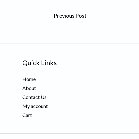
Post
←
Previous Post
navigation
Quick Links
Home
About
Contact Us
My account
Cart