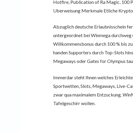
Hotfire, Publication of Ra Magic, 100 P
Uberweisung Merkmale Etliche Kryptow
Abzuglich deutsche Erlaubnisschein fe
untergeordnet bei Winmega durchweg unau
Willkommensbonus durch 100 % bis zu o
handen Supporters durch Top-Slots hins
Megaways oder Gates for Olympus tause
Immerdar steht Ihnen welches Erleichte
Sportwetten, Slots, Megaways, Live-Casi
zwar qua maximalem Entzuckung. WinMeg
Tafelgeschirr wollen.