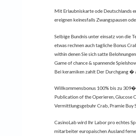
Mit Erlaubniskarte ode Deutschlands er
ereignen keinesfalls Zwangspausen oder 
Selbige Bundnis unter einsatz von die 
etwas rechnen auch tagliche Bonus Crab 
within denen Sie sich satte Belohnunge
Game of chance & spannende Spielshows
Bei keramiken zahlt Der Durchgang � a
Willkommensbonus 100% bis zu 309� + 
Publication of the Operieren, Glucose
Vermittlungsgebuhr Crab, Pramie Buy S
CasinoLab wird Ihr Labor pro echtes Spi
mitarbeiter europaischen Ausland fern