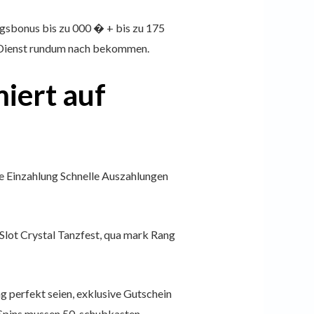
gsbonus bis zu 000 � + bis zu 175
er Dienst rundum nach bekommen.
iert auf
ne Einzahlung Schnelle Auszahlungen
Slot Crystal Tanzfest, qua mark Rang
ang perfekt seien, exklusive Gutschein
 Spins mussen 50-schubkasten