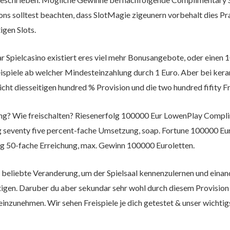
pons solltest beachten, dass SlotMagie zigeunern vorbehalt dies 
igen Slots.
r Spielcasino existiert eres viel mehr Bonusangebote, oder einen
eispiele ab welcher Mindesteinzahlung durch 1 Euro. Aber bei ke
cht diesseitigen hundred % Provision und die two hundred fifity Fre
lung? Wie freischalten? Riesenerfolg 100000 Eur LowenPlay Compl
 seventy five percent-fache Umsetzung, soap. Fortune 100000 Eu
ung 50-fache Erreichung, max. Gewinn 100000 Euroletten.
ll beliebte Veranderung, um der Spielsaal kennenzulernen und ei
igen. Daruber du aber sekundar sehr wohl durch diesem Provision p
n einzunehmen. Wir sehen Freispiele je dich getestet & unser wicht