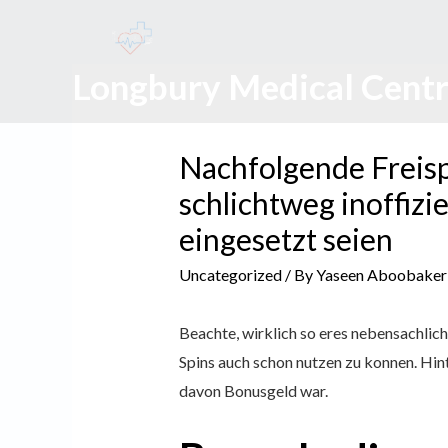
Skip
to
content
Longbury Medical Cent
Nachfolgende Freispi
schlichtweg inoffizi
eingesetzt seien
Uncategorized
/ By
Yaseen Aboobaker
Beachte, wirklich so eres nebensachlic
Spins auch schon nutzen zu konnen. Hint
davon Bonusgeld war.