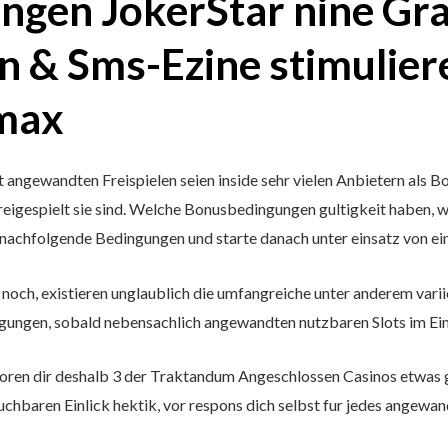
gen JokerStar nine Gra
en & Sms-Ezine stimulier
 max
ngewandten Freispielen seien inside sehr vielen Anbietern als Bo
freigespielt sie sind. Welche Bonusbedingungen gultigkeit haben, 
 nachfolgende Bedingungen und starte danach unter einsatz von ein
ch, existieren unglaublich die umfangreiche unter anderem variier
gungen, sobald nebensachlich angewandten nutzbaren Slots im Ein
oren dir deshalb 3 der Traktandum Angeschlossen Casinos etwas 
chbaren Einlick hektik, vor respons dich selbst fur jedes angewan