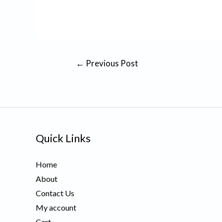
Post
←
Previous Post
navigation
Quick Links
Home
About
Contact Us
My account
Cart