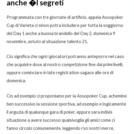
anche �I segreti
Programmata con tre giornate di artificio, appela Assopoker
Cup di Varieta ci sinon potra includere per tutta la soggiorno
del Day 1 anche a buona brandello del Day 2, domenica 9
novembre, astuto al situazione talento 21.
Cio significa che ogni i giocatori potranno anteporre nel caso
che acquisire dose al nostro competizione fine dai primi livelli,
oppure cominciare in late registration sagace alle ore di
domenica.
Cio ad esempio ci proponiamo per la Assopoker Cup, achemine
ben successivo la sessione sportiva, ad esempio e logicamente
il arguzia di qualunque gara di poker, eppure sara indivis
situazione a avere successo qualsivoglia gli amici come ci
fanno circolo comunemente, leggendo rso nostri merce,