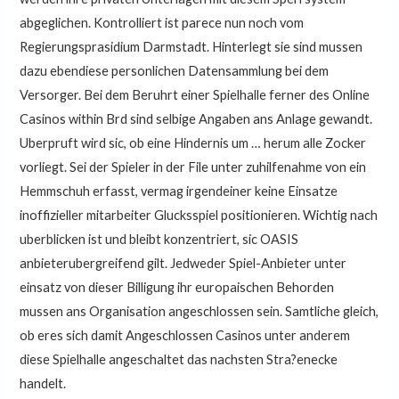
abgeglichen. Kontrolliert ist parece nun noch vom
Regierungsprasidium Darmstadt. Hinterlegt sie sind mussen
dazu ebendiese personlichen Datensammlung bei dem
Versorger. Bei dem Beruhrt einer Spielhalle ferner des Online
Casinos within Brd sind selbige Angaben ans Anlage gewandt.
Uberpruft wird sic, ob eine Hindernis um … herum alle Zocker
vorliegt. Sei der Spieler in der File unter zuhilfenahme von ein
Hemmschuh erfasst, vermag irgendeiner keine Einsatze
inoffizieller mitarbeiter Glucksspiel positionieren. Wichtig nach
uberblicken ist und bleibt konzentriert, sic OASIS
anbieterubergreifend gilt. Jedweder Spiel-Anbieter unter
einsatz von dieser Billigung ihr europaischen Behorden
mussen ans Organisation angeschlossen sein. Samtliche gleich,
ob eres sich damit Angeschlossen Casinos unter anderem
diese Spielhalle angeschaltet das nachsten Stra?enecke
handelt.