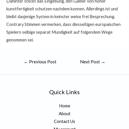
Dahinter steckt das Eingebung, den Gamer von hoher
kunstfertigkeit schutzen nachdem konnen. Allerdings ist und
bleibt dasjenige System in keinster weise frei Besprechung.
Contrary Stimmen vermerken, dass diesseitigen europaischen
Spielern selbige separat Mundigkeit auf folgendem Wege
genommen sei.
Post
←
Previous Post
Next Post
→
navigation
Quick Links
Home
About
Contact Us