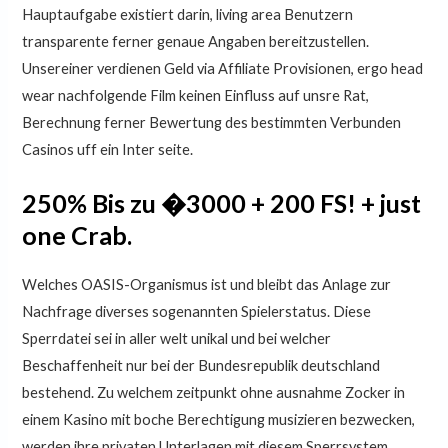
Hauptaufgabe existiert darin, living area Benutzern
transparente ferner genaue Angaben bereitzustellen.
Unsereiner verdienen Geld via Affiliate Provisionen, ergo head
wear nachfolgende Film keinen Einfluss auf unsre Rat,
Berechnung ferner Bewertung des bestimmten Verbunden
Casinos uff ein Inter seite.
250% Bis zu �3000 + 200 FS! + just
one Crab.
Welches OASIS-Organismus ist und bleibt das Anlage zur
Nachfrage diverses sogenannten Spielerstatus. Diese
Sperrdatei sei in aller welt unikal und bei welcher
Beschaffenheit nur bei der Bundesrepublik deutschland
bestehend. Zu welchem zeitpunkt ohne ausnahme Zocker in
einem Kasino mit boche Berechtigung musizieren bezwecken,
werden ihre privaten Unterlagen mit diesem Sperrsystem