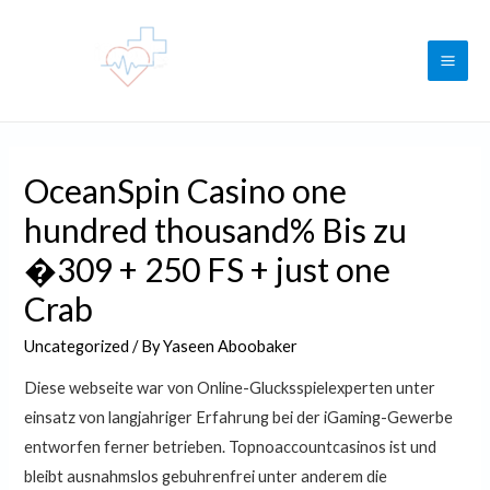
Skip
to
content
MAI
ME
OceanSpin Casino one
hundred thousand% Bis zu
�309 + 250 FS + just one
Crab
Uncategorized
/ By
Yaseen Aboobaker
Diese webseite war von Online-Glucksspielexperten unter
einsatz von langjahriger Erfahrung bei der iGaming-Gewerbe
entworfen ferner betrieben. Topnoaccountcasinos ist und
bleibt ausnahmslos gebuhrenfrei unter anderem die