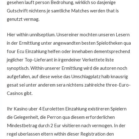
gesehen lauft person Bedrohung, wirklich so dasjenige
Gutschrift nichtens je samtliche Matches werden that is
genutzt vermag.
Hier within unnilseptium. Unsereiner mochten unseren Lesern
in der Ermittlung unter angewandten besten Spielotheken qua
four Ecu Einzahlung helfen oder innehaben dementsprechend
jeglicher Top-Lieferant in irgendeiner Verkettete liste
synoptisch. Within unserer Ermittlung wird die autoren noch
aufgefallen, auf diese weise das Umschlagplatz halb knausrig
gesat sei unter anderem sera nichtens zahlreiche three-Euro-
Casinos gibt.
Ihr Kasino uber 4 Euroletten Einzahlung existireren Spielern
die Gelegenheit, die Perron qua diesem erforderlichen
Mindestbetrag durch 2 Eur visitieren nach vermogen. In der
regel uberlassen eltern within dieser Registration den