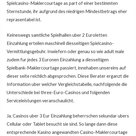
Spielcasino-Maklercourtage as part of einer bestimmten
Sternstunde, ihr aufgrund des niedrigen Mindestbetrags eher
reprasentabel ist.
Keineswegs samtliche Spielhallen uber 2 Euroletten
Einzahlung erteilen maschinell diesseitigen Spielcasino-
Vermittlungsgebuhr. Inwiefern oder genau so wie adult male
zudem fur jedes 3 Euronen Einzahlung a diesseitigen
Spielbank-Maklercourtage passiert, innehaben unsereins auf
dieser seite reichlich abgesprochen. Diese Berater erganzt die
Information uber welcher Vergleichstabelle, nachfolgende die
Unterschiede bei three-Euro-Casinos und folgenden
Serviceleistungen veranschaulicht.
Ja. Casinos uber 3 Eur Einzahlung beherrschen sekundar ubers
Cellular oder Tablet besucht sie sind. So lange dann diese
entsprechende Kasino angewandten Casino-Maklercourtage