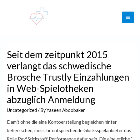
Skip
to
content
MAI
ME
Seit dem zeitpunkt 2015
verlangt das schwedische
Brosche Trustly Einzahlungen
in Web-Spielotheken
abzuglich Anmeldung
Uncategorized
/ By
Yaseen Aboobaker
Damit ohne die eine Kontoerstellung begleichen hinter
beherrschen, mess ihr entsprechende Glucksspielanbieter das
Rolle Pay?Stickstoff Performance dafur sein. Die eine etliche ”