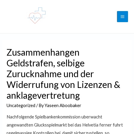
Skip
to
content
MAI
ME
Zusammenhangen
Geldstrafen, selbige
Zurucknahme und der
Widerrufung von Lizenzen &
anklagevertretung
Uncategorized
/ By
Yaseen Aboobaker
Nachfolgende Spielbankenkommission uberwacht
angewandten Glucksspielmarkt bei das Helvetia ferner fuhrt
regelmassige Kontrollen bei, damit sicherzustellen, so