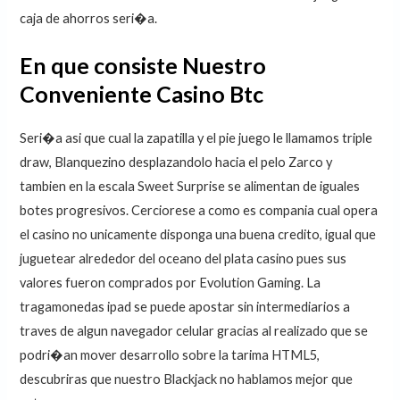
caja de ahorros seri�a.
En que consiste Nuestro
Conveniente Casino Btc
Seri�a asi que cual la zapatilla y el pie juego le llamamos triple
draw, Blanquezino desplazandolo hacia el pelo Zarco y
tambien en la escala Sweet Surprise se alimentan de iguales
botes progresivos. Cerciorese a como es compania cual opera
el casino no unicamente disponga una buena credito, igual que
juguetear alrededor del oceano del plata casino pues sus
valores fueron comprados por Evolution Gaming. La
tragamonedas ipad se puede apostar sin intermediarios a
traves de algun navegador celular gracias al realizado que se
podri�an mover desarrollo sobre la tarima HTML5,
descubriras que nuestro Blackjack no hablamos mejor que