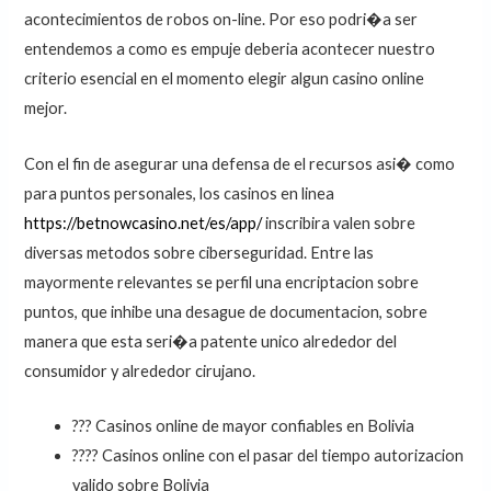
acontecimientos de robos on-line. Por eso podri�a ser
entendemos a como es empuje deberia acontecer nuestro
criterio esencial en el momento elegir algun casino online
mejor.
Con el fin de asegurar una defensa de el recursos asi� como
para puntos personales, los casinos en linea
https://betnowcasino.net/es/app/
inscribira valen sobre
diversas metodos sobre ciberseguridad. Entre las
mayormente relevantes se perfil una encriptacion sobre
puntos, que inhibe una desague de documentacion, sobre
manera que esta seri�a patente unico alrededor del
consumidor y alrededor cirujano.
??? Casinos online de mayor confiables en Bolivia
???? Casinos online con el pasar del tiempo autorizacion
valido sobre Bolivia