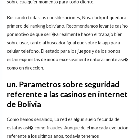
sobre cualquier momento para todo cliente.
Buscando todas las consideraciones, NovaJackpot quedara
primero del ranking boliviano. Recomendamos levante casino
por motivo de que seri�a realmente hacen el trabajo bien
sobre usar, tanto al buscador igual que sobre la app para
celular telefono. El estado para los juegos y de los bonos
estan expuestas de modo excesivamente naturalmente asi�
como en direccion.
un. Parametros sobre seguridad
referente a las casinos en internet
de Bolivia
Como hemos senalado, La red es algun suelo fecunda de
estafas asi� como fraudes. Aunque de el marcada evolucion
referente a los ultimos anos, todavia tenemos