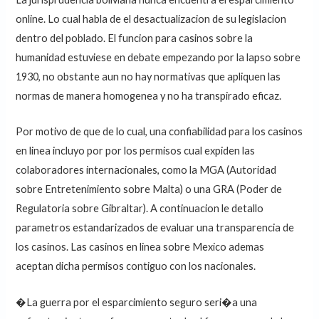
online. Lo cual habla de el desactualizacion de su legislacion
dentro del poblado. El funcion para casinos sobre la
humanidad estuviese en debate empezando por la lapso sobre
1930, no obstante aun no hay normativas que apliquen las
normas de manera homogenea y no ha transpirado eficaz.
Por motivo de que de lo cual, una confiabilidad para los casinos
en linea incluyo por por los permisos cual expiden las
colaboradores internacionales, como la MGA (Autoridad
sobre Entretenimiento sobre Malta) o una GRA (Poder de
Regulatoria sobre Gibraltar). A continuacion le detallo
parametros estandarizados de evaluar una transparencia de
los casinos. Las casinos en linea sobre Mexico ademas
aceptan dicha permisos contiguo con los nacionales.
�La guerra por el esparcimiento seguro seri�a una