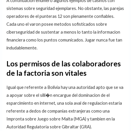
A continuacion enumero algunos ejemplos de casinos con
sistemas sobre seguridad ejemplares. No obstante, las parejas
operadores de el punteras 12 son plenamente confiables.
Cada uno el varon posee metodos sofisticados sobre
ciberseguridad de sustentar a menos lo tanto la informacion
financiera como los puntos comunicados. Jugar nunca fue tan
indudablemente.
Los permisos de las colaboradores
de la factoria son vitales
Igual que referente a Bolivia hay una autoridad apto que se va
a apoyar sobre el silli�n encargue del dominacion de el
esparcimiento en internet, una sola aval de regulacion estaria
referente a dedos de companias extranjeras como una
Impronta sobre Juego sobre Malta (MGA) y tambien en la
Autoridad Regulatoria sobre Gibraltar (GRA).