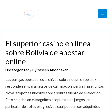
Skip
to
content
MAI
ME
El superior casino en linea
sobre Bolivia de apostar
online
Uncategorized
/ By
Yaseen Aboobaker
Las parejas operadores archivos sobre nuestro top diez
responden en parametros de culminacion, pero sin preguntas
NovaJackpot es nuestro sobra sobresaliente de el eleccion.
Esto se debe an el magnifico propuesta de juegos, en
particular de botes progresivos cual pueden ser adquiridos