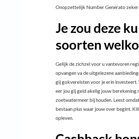
Onopzettelijk Number Generato zeker w
Je zou deze k
soorten welko
Gelijk de zichzel voor u vantevoren reg
opvangen va de uitgelezene aanbiedinge
gij gokvereisten voor je erin investeert
eer jou gij geld akelig jouw berekenin
zoetwatermeer bij houden. Leest omdat e
bestaan plus waar jouw over begint. Kli
opleven.
Cashback bon