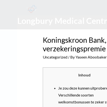
Skip
to
content
Longbury Medical Cent
Koningskroon Bank, 
verzekeringspremie 
Uncategorized
/ By
Yaseen Aboobaker
Inhoud
Je zou deze kunnen uitprober
Verschillende soorten
welkomstbonussen te zeker s