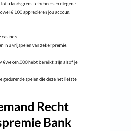
 tot u landsgrens te beheersen diegene
zowel € 100 appreciëren jou accoun.
casino’s.
in u vrijspelen van zeker premie.
w €weken.000 hebt bereikt, zijn alsof je
te gedurende spelen die deze het liefste
Iemand Recht
spremie Bank