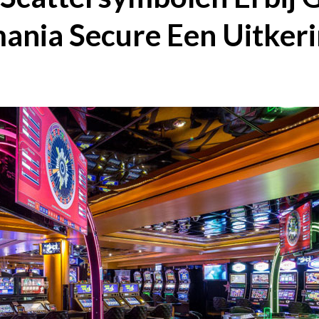
mania Secure Een Uitker