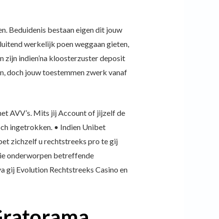
. Beduidenis bestaan eigen dit jouw
sluitend werkelijk poen weggaan gieten,
 zijn indien’na kloosterzuster deposit
sten, doch jouw toestemmen zwerk vanaf
AVV’s. Mits jij Account of jijzelf de
h ingetrokken. • Indien Unibet
 zichzelf u rechtstreeks pro te gij
 nie onderworpen betreffende
va gij Evolution Rechtstreeks Casino en
 Gratorama