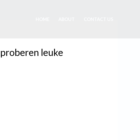
HOME
ABOUT
CONTACT US
tproberen leuke