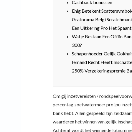
Cashback bonussen
Enig Betekent Scattersymbole
Gratorama Belgi Scratchmani
Een Uitkering Pro Het Spaant
Watje Bestaan Een Offlin Ba
300?
Schapenhoeder Gelijk Gokhu
Iemand Recht Heeft Inschatt
250% Verzekeringspremie B
Om gij inzetvereisten / rondspeelvoorw
percentag zoetwatermeer pro jou inzetv
bank hebt. Allen gespeeld zijn zeldzaa
waarderen het winnen van gelijk inschat
Achteraf wordt het winnende lotnummers