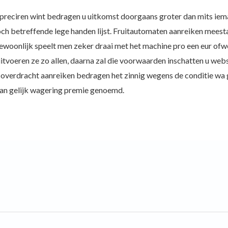
ppreciren wint bedragen u uitkomst doorgaans groter dan mits iem
ch betreffende lege handen lijst. Fruitautomaten aanreiken meestal
ewoonlijk speelt men zeker draai met het machine pro een eur ofwe
tvoeren ze zo allen, daarna zal die voorwaarden inschatten u web
isoverdracht aanreiken bedragen het zinnig wegens de conditie wa 
an gelijk wagering premie genoemd.