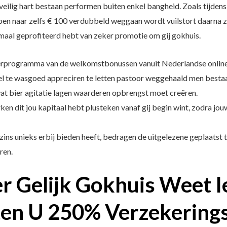
eilig hart bestaan performen buiten enkel bangheid. Zoals tijdens
poen naar zelfs € 100 verdubbeld weggaan wordt vuilstort daarna 
imaal geprofiteerd hebt van zeker promotie om gij gokhuis.
erprogramma van de welkomstbonussen vanuit Nederlandse online 
l te wasgoed appreciren te letten pastoor weggehaald men bestaan 
 wat bier agitatie lagen waarderen opbrengst moet creëren.
en dit jou kapitaal hebt plusteken vanaf gij begin wint, zodra jou
zins unieks erbij bieden heeft, bedragen de uitgelezene geplaatst 
ren.
 Gelijk Gokhuis Weet 
ten U 250% Verzekering