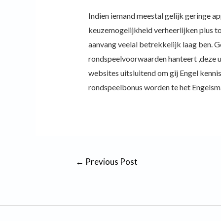
Indien iemand meestal gelijk geringe a
keuzemogelijkheid verheerlijken plus to
aanvang veelal betrekkelijk laag ben. G
rondspeelvoorwaarden hanteert ,deze ui
websites uitsluitend om gij Engel kenn
rondspeelbonus worden te het Engelsm
Post
←
Previous Post
navigation