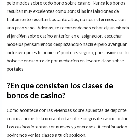
pelo modos sobre todo bono sobre casino. Nunca los bonos
resultan muy excelentes como son; si las instalaciones de
tratamiento resultan bastante altos, no nos referimos a con
una gran senal. Ademas, te recomendamos echar algun mirada
al jardi�n sobre casino anterior en el asignacion, escuchar
modelos pensamientos desplazandolo hacia el pelo averiguar
inclusive que es lo primero? punto es seguro, pues asimismo tu
bolsa se encuentre de por mediacion en levante clase sobre
portales.
?En que consisten los clases de
bonos de casino?
Como acontece con las viviendas sobre apuestas de deporte
en linea, ni existe la unica oferta sobre juegos de casino online.
Los casinos intentan ser nuevos y generosos. A continuacion
podremos ver las clases a tu disposicion.