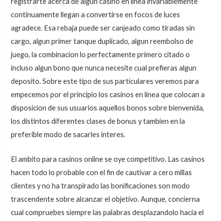
registrarte acerca de algun casino en linea invariablemente
continuamente llegan a convertirse en focos de luces
agradece. Esa rebaja puede ser canjeado como tiradas sin
cargo, algun primer tanque duplicado, algun reembolso de
juego, la combinacion lo perfectamente primero citado o
incluso algun bono que nunca necesite cual prefieras algun
deposito. Sobre este tipo de sus particulares veremos para
empecemos por el principio los casinos en linea que colocan a
disposicion de sus usuarios aquellos bonos sobre bienvenida,
los distintos diferentes clases de bonus y tambien en la
preferible modo de sacarles interes.
El ambito para casinos online se oye competitivo. Las casinos
hacen todo lo probable con el fin de cautivar a cero millas
clientes y no ha transpirado las bonificaciones son modo
trascendente sobre alcanzar el objetivo. Aunque, concierna
cual compruebes siempre las palabras desplazandolo hacia el