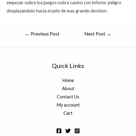
empezar sobre los juegos sobre casino con inferior peligro
desplazandolo hacia el pelo de mas grande decision.
Post
←
Previous Post
Next Post
→
navigation
Quick Links
Home
About
Contact Us
My account
Cart