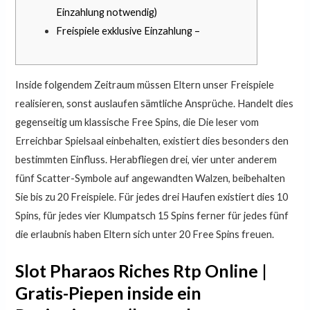
Einzahlung notwendig)
Freispiele exklusive Einzahlung –
Inside folgendem Zeitraum müssen Eltern unser Freispiele
realisieren, sonst auslaufen sämtliche Ansprüche. Handelt dies
gegenseitig um klassische Free Spins, die Die leser vom
Erreichbar Spielsaal einbehalten, existiert dies besonders den
bestimmten Einfluss. Herabfliegen drei, vier unter anderem
fünf Scatter-Symbole auf angewandten Walzen, beibehalten
Sie bis zu 20 Freispiele.
Für jedes drei Haufen existiert dies 10
Spins, für jedes vier Klumpatsch 15 Spins ferner für jedes fünf
die erlaubnis haben Eltern sich unter 20 Free Spins freuen.
Slot Pharaos Riches Rtp Online |
Gratis-Piepen inside ein