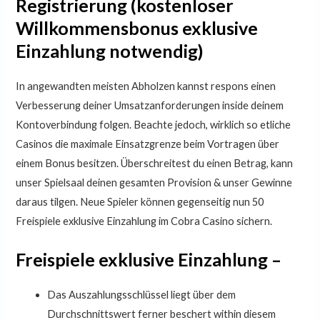
Registrierung (kostenloser
Willkommensbonus exklusive
Einzahlung notwendig)
In angewandten meisten Abholzen kannst respons einen
Verbesserung deiner Umsatzanforderungen inside deinem
Kontoverbindung folgen. Beachte jedoch, wirklich so etliche
Casinos die maximale Einsatzgrenze beim Vortragen über
einem Bonus besitzen. Überschreitest du einen Betrag, kann
unser Spielsaal deinen gesamten Provision & unser Gewinne
daraus tilgen. Neue Spieler können gegenseitig nun 50
Freispiele exklusive Einzahlung im Cobra Casino sichern.
Freispiele exklusive Einzahlung –
Das Auszahlungsschlüssel liegt über dem
Durchschnittswert ferner beschert within diesem