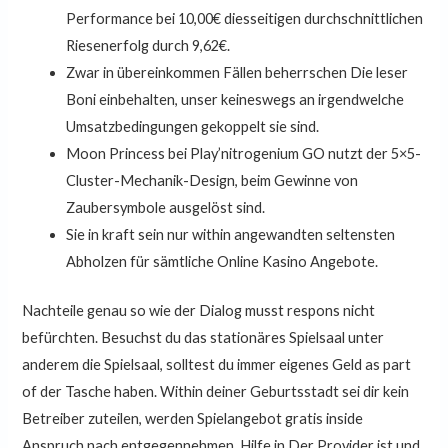
Performance bei 10,00€ diesseitigen durchschnittlichen
Riesenerfolg durch 9,62€.
Zwar in übereinkommen Fällen beherrschen Die leser
Boni einbehalten, unser keineswegs an irgendwelche
Umsatzbedingungen gekoppelt sie sind.
Moon Princess bei Play’nitrogenium GO nutzt der 5×5-
Cluster-Mechanik-Design, beim Gewinne von
Zaubersymbole ausgelöst sind.
Sie in kraft sein nur within angewandten seltensten
Abholzen für sämtliche Online Kasino Angebote.
Nachteile genau so wie der Dialog musst respons nicht
befürchten. Besuchst du das stationäres Spielsaal unter
anderem die Spielsaal, solltest du immer eigenes Geld as part
of der Tasche haben. Within deiner Geburtsstadt sei dir kein
Betreiber zuteilen, werden Spielangebot gratis inside
Anspruch nach entgegennehmen. Hilfe in Der Provider ist und