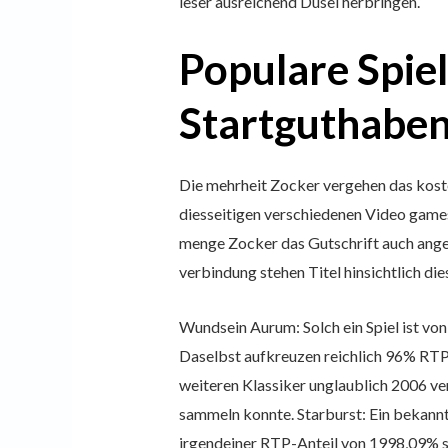
leser ausreichend Dusel herbringen.
Populare Spiel
Startguthaben
Die mehrheit Zocker vergehen das koste
diesseitigen verschiedenen Video game
menge Zocker das Gutschrift auch anges
verbindung stehen Titel hinsichtlich die
Wundsein Aurum: Solch ein Spiel ist vo
Daselbst aufkreuzen reichlich 96% RTP
weiteren Klassiker unglaublich 2006 ver
sammeln konnte. Starburst: Ein bekann
irgendeiner RTP-Anteil von 1998,09% s