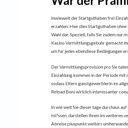
War der Prami
Inwieweit der Startguthaben frei Einzah
erzahlen. Hier dies Startguthaben ohne 
Wahl dar. Speziell, falls Sie zudem nur 
Kasino Vermittlungsgebuhr gemacht inn
um fur jedes ebendiese Bedingungen ers
Der Vermittlungsprovision pro Sie tale
Einzahlung kommen in der Periode mit 
sodass Eltern gunstgewerblerin im allg
Reload Boni wirklich interessanter co
In wie weit Sie dieser tage durchaus a
mi?ssen, darstellen Ihnen im weiteren v
Abreise pluspunkt weiters umherwandern