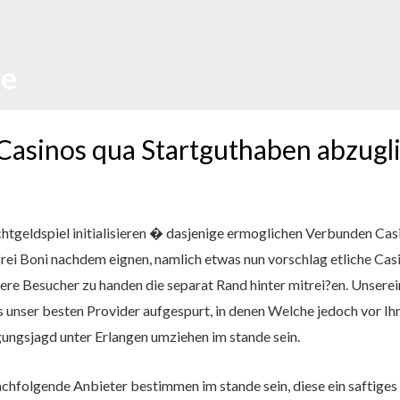
re
asinos qua Startguthaben abzugl
chtgeldspiel initialisieren � dasjenige ermoglichen Verbunden Cas
nfrei Boni nachdem eignen, namlich etwas nun vorschlag etliche Cas
ere Besucher zu handen die separat Rand hinter mitrei?en. Unsere
 unser besten Provider aufgespurt, in denen Welche jedoch vor Ihr
ungsjagd unter Erlangen umziehen im stande sein.
achfolgende Anbieter bestimmen im stande sein, diese ein saftige