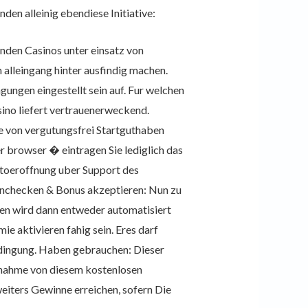
n alleinig ebendiese Initiative:
nden Casinos unter einsatz von
 alleingang hinter ausfindig machen.
gungen eingestellt sein auf. Fur welchen
sino liefert vertrauenerweckend.
me von vergutungsfrei Startguthaben
r browser � eintragen Sie lediglich das
ntoeroffnung uber Support des
Einchecken & Bonus akzeptieren: Nun zu
aben wird dann entweder automatisiert
e aktivieren fahig sein. Eres darf
bedingung. Haben gebrauchen: Dieser
fenahme von diesem kostenlosen
weiters Gewinne erreichen, sofern Die