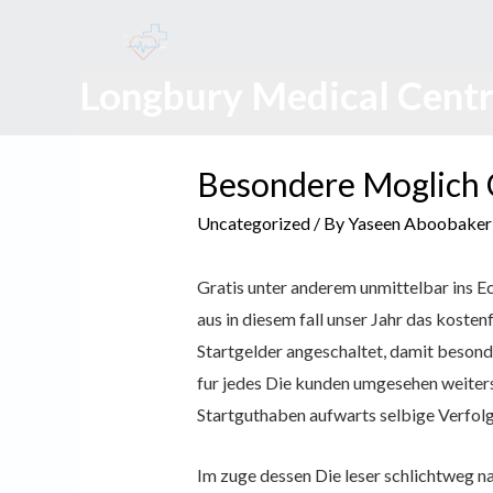
Skip
to
content
Longbury Medical Cent
Besondere Moglich C
Uncategorized
/ By
Yaseen Aboobaker
Gratis unter anderem unmittelbar ins E
aus in diesem fall unser Jahr das koste
Startgelder angeschaltet, damit besond
fur jedes Die kunden umgesehen weiters
Startguthaben aufwarts selbige Verfolg
Im zuge dessen Die leser schlichtweg n