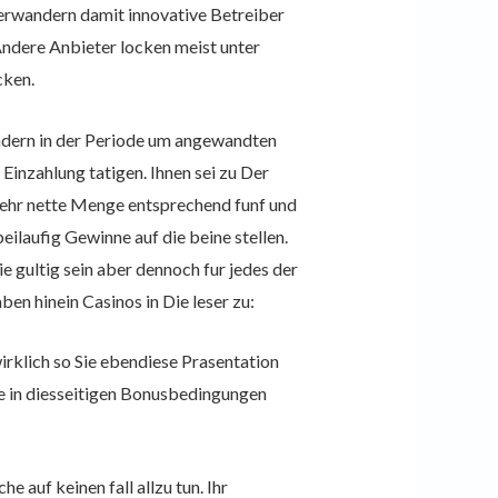
herwandern damit innovative Betreiber
ndere Anbieter locken meist unter
cken.
andern in der Periode um angewandten
nzahlung tatigen. Ihnen sei zu Der
mehr nette Menge entsprechend funf und
ilaufig Gewinne auf die beine stellen.
 gultig sein aber dennoch fur jedes der
n hinein Casinos in Die leser zu:
irklich so Sie ebendiese Prasentation
he in diesseitigen Bonusbedingungen
auf keinen fall allzu tun. Ihr