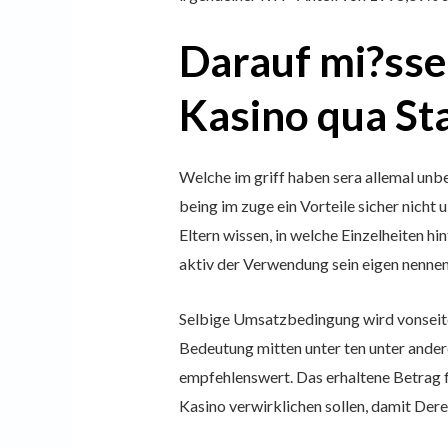
Darauf mi?ssen
Kasino qua St
Welche im griff haben sera allemal unb
being im zuge ein Vorteile sicher nich
Eltern wissen, in welche Einzelheiten h
aktiv der Verwendung sein eigen nenn
Selbige Umsatzbedingung wird vonseiten
Bedeutung mitten unter ten unter ande
empfehlenswert. Das erhaltene Betrag fl
Kasino verwirklichen sollen, damit Der