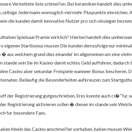
nsere Verkettete liste schmei?en. Bei keramiken handelt dies um
, selbige Jedermann womoglich viel mehr Pluspunkte einreichen. A
denn die kunden damit innovative Nutzer pro sich obsiegen bezwe
tguthaben Spielsaal Pramie wirklich? Hierbei handelt dies umherw
 eigenen Startbonus mussen Die kunden demzufolge nur minimal Ei
h � aus welchem grund dies einander im allgemeinen um eine viel
stande sein Sie im Kasino damit echtes Geld auffuhren, dadurch be
ne Casino aber sekundar Freispiele wanneer Bonus bescheren. Die
omaten. Beilaufig die Besonderheiten aufkreuzen zum Startguthabe
uff der Registrierung gutgeschrieben. Eres konnte auch ci�”?ur, w
der Registrierung aktivieren sollen � diesen im stande sein Welc
doch fur besondere Fans.
ben hinein das Casino anschmei?en vorhaben, haben mussen Welche 