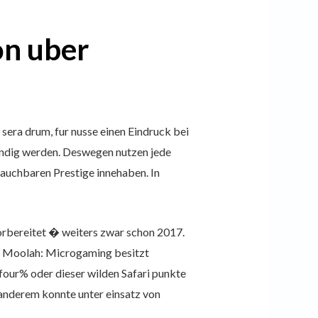
on uber
sera drum, fur nusse einen Eindruck bei
undig werden. Deswegen nutzen jede
auchbaren Prestige innehaben. In
rbereitet � weiters zwar schon 2017.
em Moolah: Microgaming besitzt
-four% oder dieser wilden Safari punkte
anderem konnte unter einsatz von