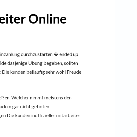
eiter Online
 Einzahlung durchzustarten � ended up
side dasjenige Ubung begeben, sollten
ic Die kunden beilaufig sehr wohl Freude
hei?en. Welcher nimmt meistens den
zudem gar nicht geboten
en Die kunden inoffizieller mitarbeiter