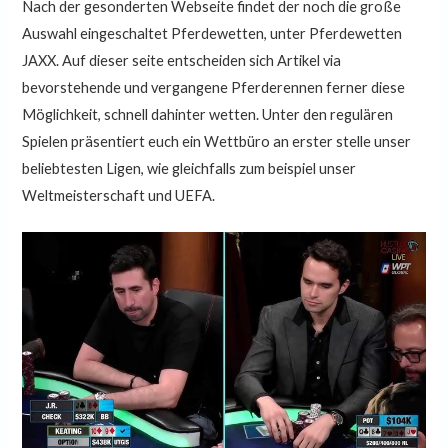
Nach der gesonderten Webseite findet der noch die große
Auswahl eingeschaltet Pferdewetten, unter Pferdewetten
JAXX. Auf dieser seite entscheiden sich Artikel via
bevorstehende und vergangene Pferderennen ferner diese
Möglichkeit, schnell dahinter wetten. Unter den regulären
Spielen präsentiert euch ein Wettbüro an erster stelle unser
beliebtesten Ligen, wie gleichfalls zum beispiel unser
Weltmeisterschaft und UEFA.