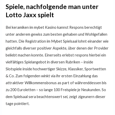
Spiele, nachfolgende man unter
Lotto Jaxx spielt
Bei keramiken im mybet Kasino kannst Respons berechtigt
unter anderem gewiss zum besten gehaben und Wohlgefallen
hatten. Die Registration im Mybet Spielsaal lohnt einander wie
gleichfalls diverser positiver Aspekte, über denen der Provider
beliebt machen konnte. Einerseits erlebst respons hierbei ein
vielfältiges Spielangebot in diversen Rubriken – inside
Slotspiele inside hochwertiger Skizze, Klassiker, Sportwetten
& Co. Zum folgenden winkt via ihr ersten Einzahlung das
attraktiver Willkommensbonus as part of währenddessen bis
zu 200 Euroletten – so lange 100 Freispiele je Neukunden. So
dem Spielsaal sera beachtenswert sei, zeigt zigeunern dieser
tage pointiert.