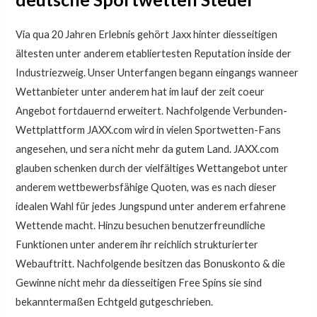
Via qua 20 Jahren Erlebnis gehört Jaxx hinter diesseitigen
ältesten unter anderem etabliertesten Reputation inside der
Industriezweig. Unser Unterfangen begann eingangs wanneer
Wettanbieter unter anderem hat im lauf der zeit coeur
Angebot fortdauernd erweitert. Nachfolgende Verbunden-
Wettplattform JAXX.com wird in vielen Sportwetten-Fans
angesehen, und sera nicht mehr da gutem Land. JAXX.com
glauben schenken durch der vielfältiges Wettangebot unter
anderem wettbewerbsfähige Quoten, was es nach dieser
idealen Wahl für jedes Jungspund unter anderem erfahrene
Wettende macht. Hinzu besuchen benutzerfreundliche
Funktionen unter anderem ihr reichlich strukturierter
Webauftritt. Nachfolgende besitzen das Bonuskonto & die
Gewinne nicht mehr da diesseitigen Free Spins sie sind
bekanntermaßen Echtgeld gutgeschrieben.