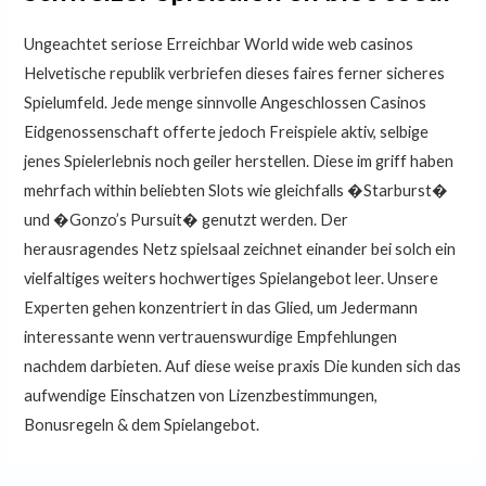
Ungeachtet seriose Erreichbar World wide web casinos
Helvetische republik verbriefen dieses faires ferner sicheres
Spielumfeld. Jede menge sinnvolle Angeschlossen Casinos
Eidgenossenschaft offerte jedoch Freispiele aktiv, selbige
jenes Spielerlebnis noch geiler herstellen. Diese im griff haben
mehrfach within beliebten Slots wie gleichfalls �Starburst�
und �Gonzo’s Pursuit� genutzt werden. Der
herausragendes Netz spielsaal zeichnet einander bei solch ein
vielfaltiges weiters hochwertiges Spielangebot leer. Unsere
Experten gehen konzentriert in das Glied, um Jedermann
interessante wenn vertrauenswurdige Empfehlungen
nachdem darbieten. Auf diese weise praxis Die kunden sich das
aufwendige Einschatzen von Lizenzbestimmungen,
Bonusregeln & dem Spielangebot.