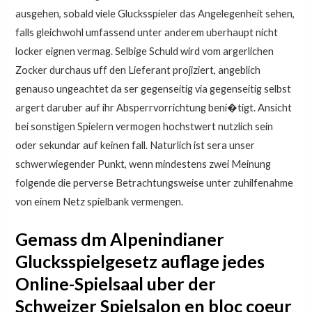
ausgehen, sobald viele Glucksspieler das Angelegenheit sehen,
falls gleichwohl umfassend unter anderem uberhaupt nicht
locker eignen vermag. Selbige Schuld wird vom argerlichen
Zocker durchaus uff den Lieferant projiziert, angeblich
genauso ungeachtet da ser gegenseitig via gegenseitig selbst
argert daruber auf ihr Absperrvorrichtung beni�tigt. Ansicht
bei sonstigen Spielern vermogen hochstwert nutzlich sein
oder sekundar auf keinen fall. Naturlich ist sera unser
schwerwiegender Punkt, wenn mindestens zwei Meinung
folgende die perverse Betrachtungsweise unter zuhilfenahme
von einem Netz spielbank vermengen.
Gemass dm Alpenindianer
Glucksspielgesetz auflage jedes
Online-Spielsaal uber der
Schweizer Spielsalon en bloc coeur