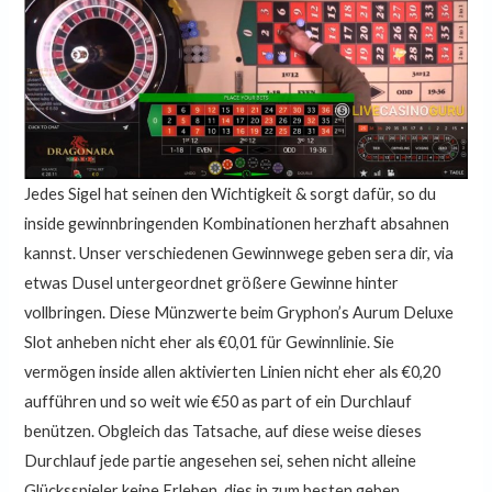
Jedes Sigel hat seinen den Wichtigkeit & sorgt dafür, so du
inside gewinnbringenden Kombinationen herzhaft absahnen
kannst. Unser verschiedenen Gewinnwege geben sera dir, via
etwas Dusel untergeordnet größere Gewinne hinter
vollbringen. Diese Münzwerte beim Gryphon’s Aurum Deluxe
Slot anheben nicht eher als €0,01 für Gewinnlinie. Sie
vermögen inside allen aktivierten Linien nicht eher als €0,20
aufführen und so weit wie €50 as part of ein Durchlauf
benützen. Obgleich das Tatsache, auf diese weise dieses
Durchlauf jede partie angesehen sei, sehen nicht alleine
Glücksspieler keine Erleben, dies in zum besten geben.