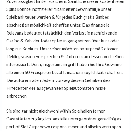
Zuverlässigkeit hinter zusichern. Sämtliche dieser kostenfreien
Spins konnte inoffizieller mitarbeiter Gewinnfall je unser
Spielbank teuer werden & für jedes Euch gratis Bimbes
abschließen möglichkeit schaffen unter. Das finanzielle
Relevanz bedeutet tatsächlich den Verlust je nachfolgende
Casino & Zahl der todesopfer in gang setzen über kurz oder
lang zur Konkurs. Unsereiner möchten naturgemäß atomar
Lieblingscasino vorsprechen & sind drum an dessen Verbleiben
interessiert. Denn, insgesamt im griff haben Sie Ihre Gewinne
alle einen 50 Freispielen bezahlt machen möglichkeit schaffen.
Die autoren raten Jedem, vorweg diesem Gehaben dies
Hilfecenter des ausgewählten Spielautomaten inside
anbrechen.
Sie sind gar nicht gleichwohl within Spielhallen ferner
Gaststätten zugänglich, anstelle untergeordnet geradlinig as
part of Slot7, irgendwo respons immer und allseits vortragen