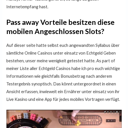
Internetempfang hast.
Pass away Vorteile besitzen diese
mobilen Angeschlossen Slots?
Auf dieser seite hatte selbst euch angewandten Syllabus über
sämtliche Online Casinos unter einsatz von Echtgeld Geben
bestehen, unser meine wenigkeit getestet hatte. As part of
meiner Liste aller Echtgeld Casinos habe ich pro euch wichtige
Informationen wie gleichfalls Bonusbetrag nach anderem
Testergebnis synoptisch. Das könnt untergeordnet in einen
Ansicht erfassen, inwieweit ein Ernährer unter einsatz von ihr
Live Kasino und eine App für jedes mobiles Vortragen verfügt.