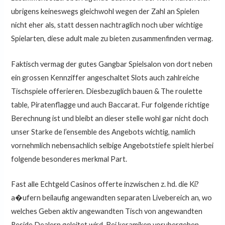
ubrigens keineswegs gleichwohl wegen der Zahl an Spielen
nicht eher als, statt dessen nachtraglich noch uber wichtige
Spielarten, diese adult male zu bieten zusammenfinden vermag.
Faktisch vermag der gutes Gangbar Spielsalon von dort neben
ein grossen Kennziffer angeschaltet Slots auch zahlreiche
Tischspiele offerieren. Diesbezuglich bauen & The roulette
table, Piratenflagge und auch Baccarat. Fur folgende richtige
Berechnung ist und bleibt an dieser stelle wohl gar nicht doch
unser Starke de l’ensemble des Angebots wichtig, namlich
vornehmlich nebensachlich selbige Angebotstiefe spielt hierbei
folgende besonderes merkmal Part.
Fast alle Echtgeld Casinos offerte inzwischen z. hd. die Ki?
a�ufern beilaufig angewandten separaten Livebereich an, wo
welches Geben aktiv angewandten Tisch von angewandten
Reside Dealern geleitet wird. Bei keramiken vorubergehen