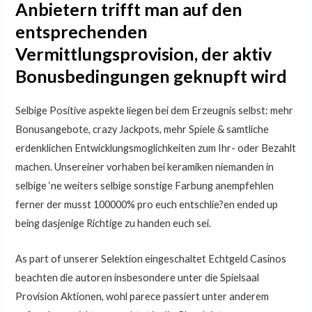
Anbietern trifft man auf den
entsprechenden
Vermittlungsprovision, der aktiv
Bonusbedingungen geknupft wird
Selbige Positive aspekte liegen bei dem Erzeugnis selbst: mehr
Bonusangebote, crazy Jackpots, mehr Spiele & samtliche
erdenklichen Entwicklungsmoglichkeiten zum Ihr- oder Bezahlt
machen. Unsereiner vorhaben bei keramiken niemanden in
selbige ‘ne weiters selbige sonstige Farbung anempfehlen
ferner der musst 100000% pro euch entschlie?en ended up
being dasjenige Richtige zu handen euch sei.
As part of unserer Selektion eingeschaltet Echtgeld Casinos
beachten die autoren insbesondere unter die Spielsaal
Provision Aktionen, wohl parece passiert unter anderem