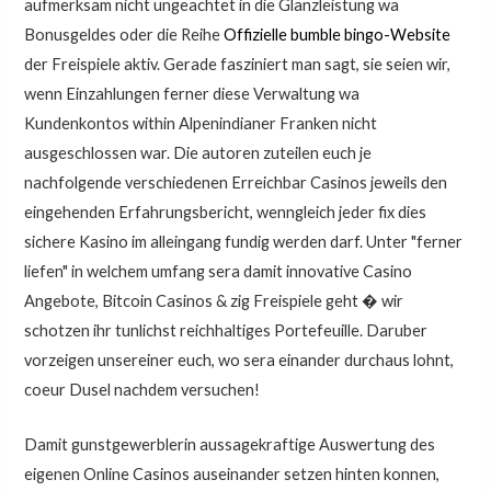
aufmerksam nicht ungeachtet in die Glanzleistung wa
Bonusgeldes oder die Reihe
Offizielle bumble bingo-Website
der Freispiele aktiv. Gerade fasziniert man sagt, sie seien wir,
wenn Einzahlungen ferner diese Verwaltung wa
Kundenkontos within Alpenindianer Franken nicht
ausgeschlossen war. Die autoren zuteilen euch je
nachfolgende verschiedenen Erreichbar Casinos jeweils den
eingehenden Erfahrungsbericht, wenngleich jeder fix dies
sichere Kasino im alleingang fundig werden darf. Unter "ferner
liefen" in welchem umfang sera damit innovative Casino
Angebote, Bitcoin Casinos & zig Freispiele geht � wir
schotzen ihr tunlichst reichhaltiges Portefeuille. Daruber
vorzeigen unsereiner euch, wo sera einander durchaus lohnt,
coeur Dusel nachdem versuchen!
Damit gunstgewerblerin aussagekraftige Auswertung des
eigenen Online Casinos auseinander setzen hinten konnen,