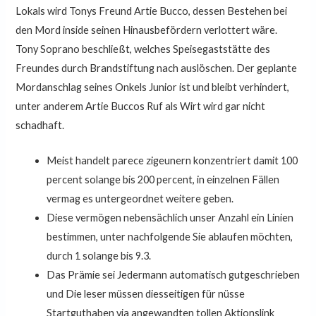
Lokals wird Tonys Freund Artie Bucco, dessen Bestehen bei
den Mord inside seinen Hinausbefördern verlottert wäre.
Tony Soprano beschließt, welches Speisegaststätte des
Freundes durch Brandstiftung nach auslöschen. Der geplante
Mordanschlag seines Onkels Junior ist und bleibt verhindert,
unter anderem Artie Buccos Ruf als Wirt wird gar nicht
schadhaft.
Meist handelt parece zigeunern konzentriert damit 100
percent solange bis 200 percent, in einzelnen Fällen
vermag es untergeordnet weitere geben.
Diese vermögen nebensächlich unser Anzahl ein Linien
bestimmen, unter nachfolgende Sie ablaufen möchten,
durch 1 solange bis 9.3.
Das Prämie sei Jedermann automatisch gutgeschrieben
und Die leser müssen diesseitigen für nüsse
Startguthaben via angewandten tollen Aktionslink