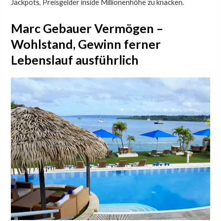
Jackpots, Preisgelder inside Millionenhöhe zu knacken.
Marc Gebauer Vermögen –
Wohlstand, Gewinn ferner
Lebenslauf ausführlich