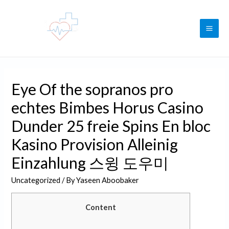
Skip
to
content
MAI
ME
Eye Of the sopranos pro
echtes Bimbes Horus Casino
Dunder 25 freie Spins En bloc
Kasino Provision Alleinig
Einzahlung 스윙 도우미
Uncategorized
/ By
Yaseen Aboobaker
Content