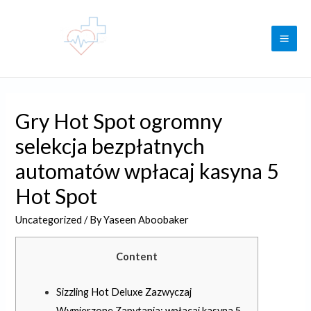
Skip
to
content
MAI
ME
Gry Hot Spot ogromny
selekcja bezpłatnych
automatów wpłacaj kasyna 5
Hot Spot
Uncategorized
/ By
Yaseen Aboobaker
Content
Sizzling Hot Deluxe Zazwyczaj
Wymierzone Zapytania: wpłacaj kasyna 5