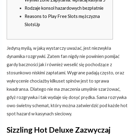
Rodzaje konsol hazardowych bezpłatnie
Reasons to Play Free Slots mężczyzna
SlotsUp
Jedyną myślą, w jaką wystarczy uważać, jest niezwykła
dynamika rozgrywki. Zatem fan nigdy nie powinien pomijać
gardy baczności jak i również weselić się pochodzące z
stosunkowo niskimi zapłatami. Wygrane padają często, oraz
wykręcenie chociażby kilkuset spinów jest to sprawa
kwadransa. Dlatego nie ma znaczenia umyślnie szarżować,
gdyż rozgrywka i tak wydaje się dosyć prędka.
Sama rozrywka
owo świetny schemat, który można zatwierdzić pod każde hot
spot hazard w kasynach sieciowy.
Sizzling Hot Deluxe Zazwyczaj