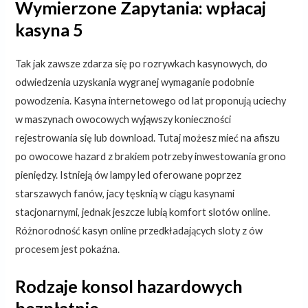
Wymierzone Zapytania: wpłacaj
kasyna 5
Tak jak zawsze zdarza się po rozrywkach kasynowych, do
odwiedzenia uzyskania wygranej wymaganie podobnie
powodzenia. Kasyna internetowego od lat proponują uciechy
w maszynach owocowych wyjąwszy konieczności
rejestrowania się lub download. Tutaj możesz mieć na afiszu
po owocowe hazard z brakiem potrzeby inwestowania grono
pieniędzy. Istnieją ów lampy led oferowane poprzez
starszawych fanów, jacy tęsknią w ciągu kasynami
stacjonarnymi, jednak jeszcze lubią komfort slotów online.
Różnorodność kasyn online przedkładających sloty z ów
procesem jest pokaźna.
Rodzaje konsol hazardowych
bezpłatnie