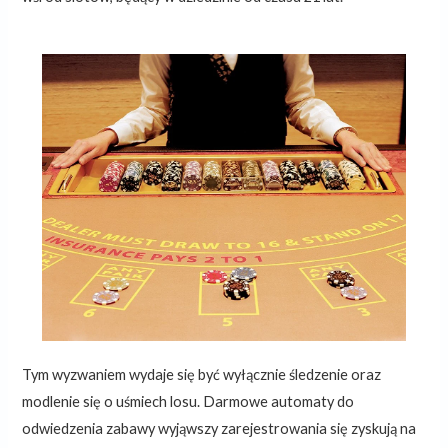
Tym wyzwaniem wydaje się być wyłącznie śledzenie oraz
modlenie się o uśmiech losu. Darmowe automaty do
odwiedzenia zabawy wyjąwszy zarejestrowania się zyskują na