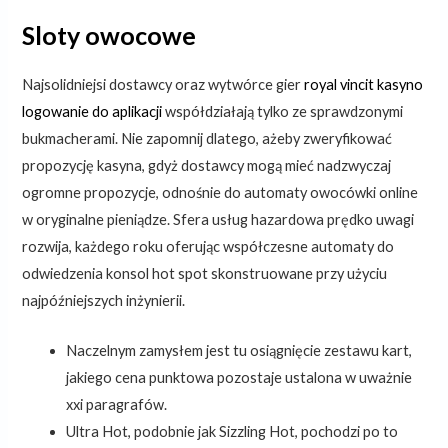
Sloty owocowe
Najsolidniejsi dostawcy oraz wytwórce gier
royal vincit kasyno
logowanie do aplikacji
współdziałają tylko ze sprawdzonymi
bukmacherami. Nie zapomnij dlatego, ażeby zweryfikować
propozycję kasyna, gdyż dostawcy mogą mieć nadzwyczaj
ogromne propozycje, odnośnie do automaty owocówki online
w oryginalne pieniądze. Sfera usług hazardowa prędko uwagi
rozwija, każdego roku oferując współczesne automaty do
odwiedzenia konsol hot spot skonstruowane przy użyciu
najpóźniejszych inżynierii.
Naczelnym zamysłem jest tu osiągnięcie zestawu kart,
jakiego cena punktowa pozostaje ustalona w uważnie
xxi paragrafów.
Ultra Hot, podobnie jak Sizzling Hot, pochodzi po to