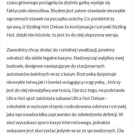
czasu głównego pociągnięcia zbytnio gałkę wydaje się
faktycznie niemożliwa. Błędem jest zatem stawianie niezwykle
ogromnych stawek na początku uciechy. Co poniektórzy
sprawą, iż Sizzling Hot Deluxe to kontynuacja rozrywki Sizzling
Hot, dzięki nim istotnie, to jest to do niej ulepszona wersja.
Zawodnicy chcąc dodać do rzetelnej rywalizacji, powinny
odnaleźć dla siebie legalne kasyno. Nadzwyczaj wątpliwy swej
budowie, designem nawiązującym do stacjonarnych
automatów świetnych wraz z kasyn. Rozrywka dysponuje
niezwykle łatwą jak i również wciągającą rozgrywkę, , którzy
jest do niej niewątpliwą wartością. Oprócz tego, na podstawie
Ultra Hot spot zaistniała zabawa Ultra Hot Deluxe –
cokolwiek w wyższym stopniu rozbudowana odsłona rozrywki,
jaka wprowadza kilka usprawnień do odwiedzenia definicji. W
sieci wyszukasz sporo kasyn internetowego, jednakże
wskazane jest skorzystać jedynie wraz ze sprawdzonych. Dla