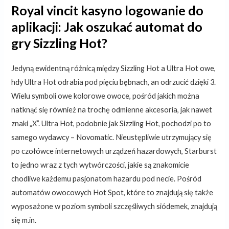
Royal vincit kasyno logowanie do
aplikacji: Jak oszukać automat do
gry Sizzling Hot?
Jedyną ewidentną różnicą między Sizzling Hot a Ultra Hot owe,
hdy Ultra Hot odrabia pod pięciu bębnach, an odrzucić dzięki 3.
Wielu symboli owe kolorowe owoce, pośród jakich można
natknąć się również na trochę odmienne akcesoria, jak nawet
znaki „X”. Ultra Hot, podobnie jak Sizzling Hot, pochodzi po to
samego wydawcy – Novomatic. Nieustępliwie utrzymujący się
po czołówce internetowych urządzeń hazardowych, Starburst
to jedno wraz z tych wytwórczości, jakie są znakomicie
chodliwe każdemu pasjonatom hazardu pod necie. Pośród
automatów owocowych Hot Spot, które to znajdują się także
wyposażone w poziom symboli szczęśliwych siódemek, znajdują
się m.in.