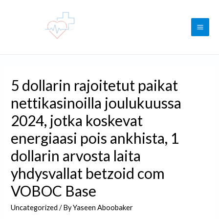
Skip
to
content
MAI
ME
5 dollarin rajoitetut paikat
nettikasinoilla joulukuussa
2024, jotka koskevat
energiaasi pois ankhista, 1
dollarin arvosta laita
yhdysvallat betzoid com
VOBOC Base
Uncategorized
/ By
Yaseen Aboobaker