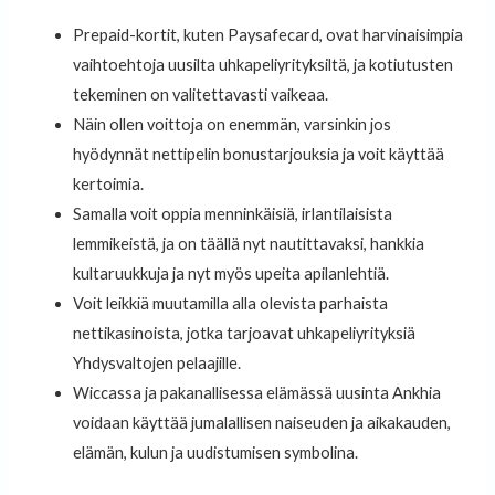
Prepaid-kortit, kuten Paysafecard, ovat harvinaisimpia
vaihtoehtoja uusilta uhkapeliyrityksiltä, ​​ja kotiutusten
tekeminen on valitettavasti vaikeaa.
Näin ollen voittoja on enemmän, varsinkin jos
hyödynnät nettipelin bonustarjouksia ja voit käyttää
kertoimia.
Samalla voit oppia menninkäisiä, irlantilaisista
lemmikeistä, ja on täällä nyt nautittavaksi, hankkia
kultaruukkuja ja nyt myös upeita apilanlehtiä.
Voit leikkiä muutamilla alla olevista parhaista
nettikasinoista, jotka tarjoavat uhkapeliyrityksiä
Yhdysvaltojen pelaajille.
Wiccassa ja pakanallisessa elämässä uusinta Ankhia
voidaan käyttää jumalallisen naiseuden ja aikakauden,
elämän, kulun ja uudistumisen symbolina.