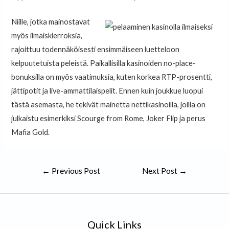
Niille, jotka mainostavat
myös ilmaiskierroksia,
rajoittuu todennäköisesti ensimmäiseen luetteloon
kelpuutetuista peleistä. Paikallisilla kasinoiden no-place-
bonuksilla on myös vaatimuksia, kuten korkea RTP-prosentti,
jättipotit ja live-ammattilaispelit. Ennen kuin joukkue luopui
tästä asemasta, he tekivät mainetta nettikasinoilla, joilla on
julkaistu esimerkiksi Scourge from Rome, Joker Flip ja perus
Mafia Gold.
Post
←
Previous Post
Next Post
→
navigation
Quick Links