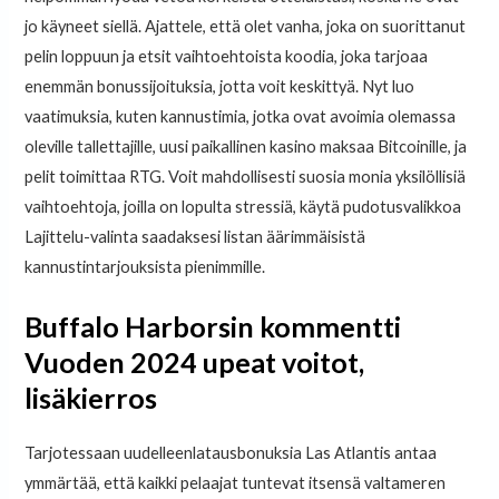
jo käyneet siellä. Ajattele, että olet vanha, joka on suorittanut
pelin loppuun ja etsit vaihtoehtoista koodia, joka tarjoaa
enemmän bonussijoituksia, jotta voit keskittyä. Nyt luo
vaatimuksia, kuten kannustimia, jotka ovat avoimia olemassa
oleville tallettajille, uusi paikallinen kasino maksaa Bitcoinille, ja
pelit toimittaa RTG. Voit mahdollisesti suosia monia yksilöllisiä
vaihtoehtoja, joilla on lopulta stressiä, käytä pudotusvalikkoa
Lajittelu-valinta saadaksesi listan äärimmäisistä
kannustintarjouksista pienimmille.
Buffalo Harborsin kommentti
Vuoden 2024 upeat voitot,
lisäkierros
Tarjotessaan uudelleenlatausbonuksia Las Atlantis antaa
ymmärtää, että kaikki pelaajat tuntevat itsensä valtameren