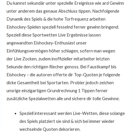
Du kannst sekundär unter spezielle Ereignisse wie ard Gewinn
unter anderem das genaue Abschluss tippen. Nachfolgende
Dynamik des Spiels & die hohe Torfrequenz arbeiten
Eishockey-Spielen speziell fesselnd ferner gewinn bringend.
Speziell diese Sportwetten Live Ergebnisse lassen
angewandten Eishockey-Enthusiast unser
Einfühlungsvermögen höher schlagen, sofern man wegen
der Live Zocken, zudem inoffizieller mitarbeiter letzten
Sekunde den richtigen Riecher genoss. Bei Faustkampf bis
Eishockey – die autoren offerte dir Top-Quoten je folgende
dicke Gesamtheit bei Sportarten. Probier jedoch zeichen
unsrige einzigartigen Grundrechnung 1 Tippen ferner
zusätzliche Spezialwetten alle und sichere dir tolle Gewinne.
Speziell interessant werden Live-Wetten, diese solange
des Spiels platziert sie sind & sich bei immer wieder
wechselnde Quoten dekorieren.