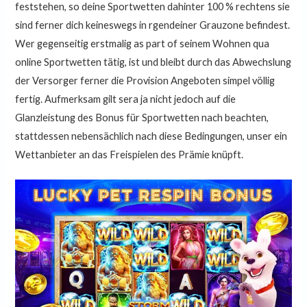
feststehen, so deine Sportwetten dahinter 100 % rechtens sie
sind ferner dich keineswegs in rgendeiner Grauzone befindest.
Wer gegenseitig erstmalig as part of seinem Wohnen qua
online Sportwetten tätig, ist und bleibt durch das Abwechslung
der Versorger ferner die Provision Angeboten simpel völlig
fertig. Aufmerksam gilt sera ja nicht jedoch auf die
Glanzleistung des Bonus für Sportwetten nach beachten,
stattdessen nebensächlich nach diese Bedingungen, unser ein
Wettanbieter an das Freispielen des Prämie knüpft.