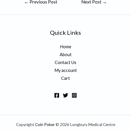
Post
←
Previous Post
Next Post
→
navigation
Quick Links
Home
About
Contact Us
My account
Cart
Copyright
Coin Poker
© 2026 Longbury Medical Centre