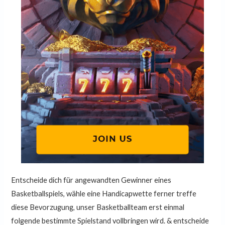
Entscheide dich für angewandten Gewinner eines
Basketballspiels, wähle eine Handicapwette ferner treffe
diese Bevorzugung, unser Basketballteam erst einmal
folgende bestimmte Spielstand vollbringen wird. & entscheide