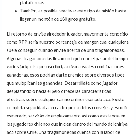
plataformas.
También, es posible reactivar este tipo de misión hasta
llegar un montón de 180 giros gratuito.
El retorno de envite alrededor jugador, mayormente conocido
como RTP serí­a nuestro porcentaje de margen cual cualquiera
suele conseguir cuando envite acerca de una tragamonedas.
Algunas tragamonedas llevan un tejido con el pasar del tiempo
varios jackpots que inscribirí¡ activan joviales combinaciones
ganadoras, esos podrían darte premios sobre diversos tipos
que multiplican las ganancias. Desarróllate como jugador
desplazándolo hacia el pelo ofrece las características
efectivas sobre cualquier casino online reseñado acá. Existe
completa seguridad acerca de que modelos consejos y estudio
esmerado, servirán de emplazamiento así­ como asistencia en
los jugadores chilenos que inicien dentro del mundo del chiripa
acá sobre Chile. Una tragamonedas cuenta con la labor de