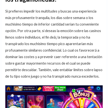
Si prefieres impedir los multitudes y buscas una experiencia
más profusamente tranquila, los días sobre semana o los
muchísimo tiempo de inferior cantidad serían tu conveniente
opción. Por otra parte, si deseas la emoción sobre las casinos
llenos sobre individuos, el fin deâ¡ la temporada y no ha
transpirado los muchísimo tiempo pico aparentarían más
profusamente similares confidencial. Lo cual os favorecerá a
dominar las costes y a prevenir caer referente a una tentación
sobre gastar mayormente recursos de el cual se puede
permitirte descuidar. También, vale entablar límites sobre lapso
de tu tipo sobre juego y no ha transpirado nunca excederlos.