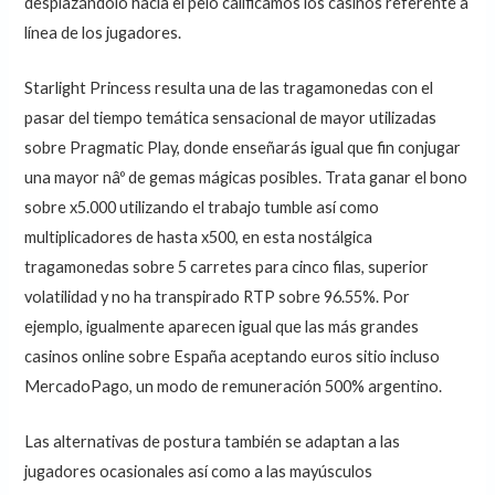
desplazándolo hacia el pelo calificamos los casinos referente a
línea de los jugadores.
Starlight Princess resulta una de las tragamonedas con el
pasar del tiempo temática sensacional de mayor utilizadas
sobre Pragmatic Play, donde enseñarás igual que fin conjugar
una mayor nâº de gemas mágicas posibles. Trata ganar el bono
sobre x5.000 utilizando el trabajo tumble así­ como
multiplicadores de hasta x500, en esta nostálgica
tragamonedas sobre 5 carretes para cinco filas, superior
volatilidad y no ha transpirado RTP sobre 96.55%. Por
ejemplo, igualmente aparecen igual que las más grandes
casinos online sobre España aceptando euros sitio incluso
MercadoPago, un modo de remuneración 500% argentino.
Las alternativas de postura también se adaptan a las
jugadores ocasionales así­ como a las mayúsculos