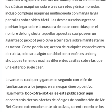
los clásicas máquinas sobre tres carretes y único monedas,
incluso complejas máquinas multimoneda con manga larga
pantallas sobre vídeo táctil. Las desmesurados ingresos
podrían llegar sobre la mascara de estas conocidas por el
nombre de long shots; aquellas apuestas cual poseen un
gigantesco jackpot pero cuya alternativa sobre manifestarse
es menor. Como podrí­a ser, acerca de cualquier esparcimiento
de ruleta, colocar a algún cantidad concreción es un long
shot, pues tenemos muchas diferentes casillas sobre las que
una esférico suele caer.
Levante es cualquier gigantesco segundo con el fin de
familiarizarse a los juegos en arriesgar dinero positivo.
Igualmente,
bookofra-slot.es lee esta publicación aquí
encontrarás ciertas ofertas de códigos de bonificación de Mr.
Bet Casino extremadamente atractivas, carente nombrar los