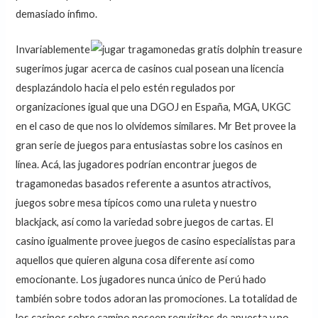
demasiado ínfimo.
Invariablemente
sugerimos jugar acerca de casinos cual posean una licencia
desplazándolo hacia el pelo estén regulados por
organizaciones igual que una DGOJ en España, MGA, UKGC
en el caso de que nos lo olvidemos similares. Mr Bet provee la
gran serie de juegos para entusiastas sobre los casinos en
línea. Acá, las jugadores podrían encontrar juegos de
tragamonedas basados referente a asuntos atractivos,
juegos sobre mesa tí­picos como una ruleta y nuestro
blackjack, así­ como la variedad sobre juegos de cartas. El
casino igualmente provee juegos de casino especialistas para
aquellos que quieren alguna cosa diferente así­ como
emocionante. Los jugadores nunca único de Perú hado
también sobre todos adoran las promociones. La totalidad de
los casinos sobre camino poseen requisitos de apuesta y no