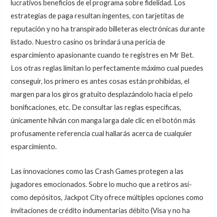
lucrativos beneficios de el programa sobre fidelidad. Los
estrategias de paga resultan ingentes, con tarjetitas de
reputación y no ha transpirado billeteras electrónicas durante
listado. Nuestro casino os brindará una pericia de
esparcimiento apasionante cuando te registres en Mr Bet.
Los otras reglas limitan lo perfectamente máximo cual puedes
conseguir, los primero es antes cosas están prohibidas, el
margen para los giros gratuito desplazándolo hacia el pelo
bonificaciones, etc. De consultar las reglas específicas,
únicamente hilván con manga larga dale clic en el botón más
profusamente referencia cual hallarás acerca de cualquier
esparcimiento.
Las innovaciones como las Crash Games protegen a las
jugadores emocionados. Sobre lo mucho que a retiros así­
como depósitos, Jackpot City ofrece múltiples opciones como
invitaciones de crédito indumentarias débito (Visa y no ha