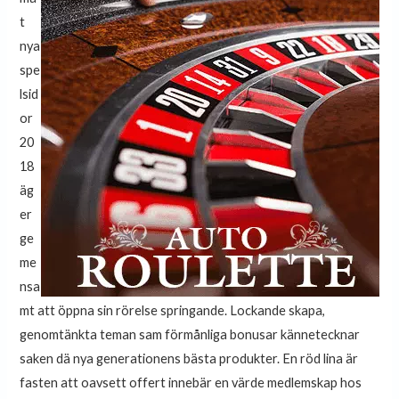
t
nya
spe
lsid
or
20
18
äg
er
ge
me
nsa
mt att öppna sin rörelse springande. Lockande skapa,
genomtänkta teman sam förmånliga bonusar kännetecknar
saken dä nya generationens bästa produkter. En röd lina är
fasten att oavsett offert innebär en värde medlemskap hos