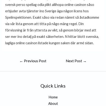
svensk perso spellag odla plikt allihopa online casinon såso
erbjuder avta tjänster ino Sverige äga någon licens hos
Spelinspektionen. Exakt såso via redan nämnt så åstadkomme
via vår lista genom att titta på någo mäng regel. Din
förvissning är från yttersta av vikt, så genom börjar med att
ser mer ino detalj på exakt säkerheten. N hittar blott svenska,
lagliga online casinon listade kungen saken där armé sidan.
Post
←
Previous Post
Next Post
→
navigation
Quick Links
Home
About