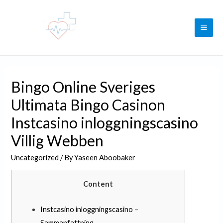
Skip
to
content
MAI
ME
Bingo Online Sveriges
Ultimata Bingo Casinon
Instcasino inloggningscasino
Villig Webben
Uncategorized
/ By
Yaseen Aboobaker
Content
Instcasino inloggningscasino –
Sammanfattning