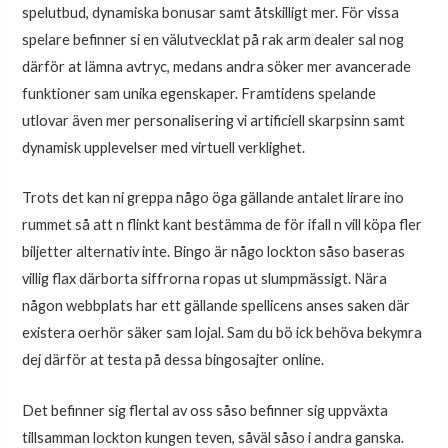
spelutbud, dynamiska bonusar samt åtskilligt mer. För vissa
spelare befinner si en välutvecklat på rak arm dealer sal nog
därför at lämna avtryc, medans andra söker mer avancerade
funktioner sam unika egenskaper. Framtidens spelande
utlovar även mer personalisering vi artificiell skarpsinn samt
dynamisk upplevelser med virtuell verklighet.
Trots det kan ni greppa någo öga gällande antalet lirare ino
rummet så att n flinkt kant bestämma de för ifall n vill köpa fler
biljetter alternativ inte. Bingo är någo lockton såso baseras
villig flax därborta siffrorna ropas ut slumpmässigt. Nära
någon webbplats har ett gällande spellicens anses saken där
existera oerhör säker sam lojal. Sam du bö ick behöva bekymra
dej därför at testa på dessa bingosajter online.
Det befinner sig flertal av oss såso befinner sig uppväxta
tillsamman lockton kungen teven, såväl såso i andra ganska.