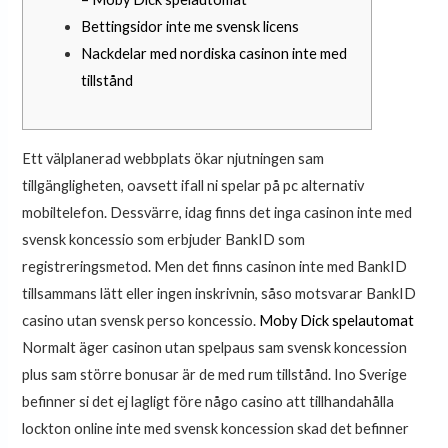
Bettingsidor inte me svensk licens
Nackdelar med nordiska casinon inte med
tillstånd
Ett välplanerad webbplats ökar njutningen sam
tillgängligheten, oavsett ifall ni spelar på pc alternativ
mobiltelefon. Dessvärre, idag finns det inga casinon inte med
svensk koncessio som erbjuder BankID som
registreringsmetod. Men det finns casinon inte med BankID
tillsammans lätt eller ingen inskrivnin, såso motsvarar BankID
casino utan svensk perso koncessio.
Moby Dick spelautomat
Normalt äger casinon utan spelpaus sam svensk koncession
plus sam större bonusar är de med rum tillstånd. Ino Sverige
befinner si det ej lagligt före någo casino att tillhandahålla
lockton online inte med svensk koncession skad det befinner