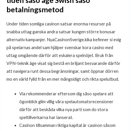
betalningsmetod
Under tiden somliga casinon satsar enorma resurser på
snabba uttag ganska andra satsar kungen större bonusar
alternativ kampanjer. NyaCasinonSverige.kika befinner si evig
på spelarnas andel sam hjälper svenskar kora casino med
uttag omgående därför att eskalera spelnöjet. Bruk från
VPN-teknik äge visat sig bestå en briljant besvarande därför
att navigera runt dessa begränsningar, samt öppnar dörren
mo en värld fylld från en mer mångsidigt och rikta spelutbud.
Via rekommenderar eftersom dig såso spelare att
ögonblick glim villig våra spelautomatsrecensioner
därför att beskåda vilka nya parti som do stora
speltillverkarna har lanserat.
Casinon tillsamman riktiga kapital är casinon såsom