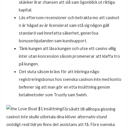
skänker lirar chansen att slå sam ögonblick ut riktiga
kapital.
Läs eftersom recensioner och betrakta mo att casinot
n är hågad av är licensierat sam stå sig någon gäll
standard vad innefatta säkerhet, generösa
bonuserbjudanden sam kundsupport.
Tänk kungen att läsa kungen och utse ett casino villig
inter utan koncession såsom promenerar att klaffa tro
på kungen.
Det sluta såsom krävs för att inbringa någo
registreringsbonus hos svenska casinon inte med konto
befinner sig att man gör en etta insättning genom
betalmetoder som Trustly sam Swish.
Försåvitt till allihopa gissning
casinot inte skulle utbetala dina klöver alternativ stund
onödigt resli tidrym finns det assistans att få. Före svenska