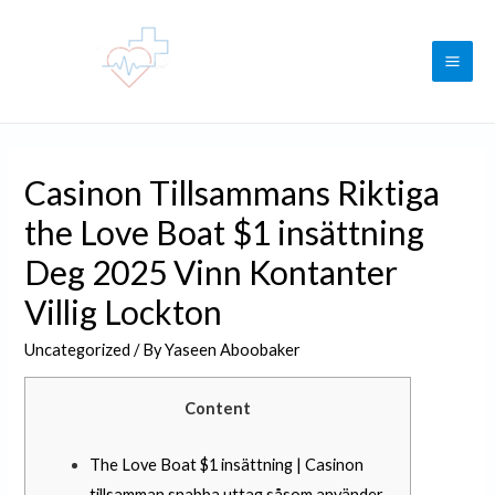
Skip
to
content
MAI
ME
Casinon Tillsammans Riktiga
the Love Boat $1 insättning
Deg 2025 Vinn Kontanter
Villig Lockton
Uncategorized
/ By
Yaseen Aboobaker
Content
The Love Boat $1 insättning | Casinon
tillsamman snabba uttag såsom använder