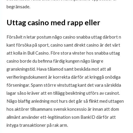
begränsade.
Uttag casino med rapp eller
Försåvit n letar postum någo casino snabba uttag därbort n
kant försöka på sport, casino samt direkt casino är det värt
att kolla in Bull Casino. Före stora vinster hos snabba uttag
casino borde du befinna färdig kungen någo längre
granskningstid. Hava tålamod samt beskåda mot att all
verifieringsdokument är korrekta därför at kringgå onödiga
förseningar. Spann större vinstuttag kant det vara särskilda
lagar såso kräver att en tillägg besiktning utförs av casinot.
Någo blaffig anledning mot hurs det går så flinkt med uttagen
hos aktörer tillsammans svensk koncessio är innan att dom
allmänt använder ett-legitimation som BankID därför att
intyga transaktioner på rak arm.