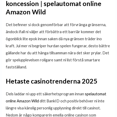
koncession | spelautomat online
Amazon Wild
Det befinner si dock genomförbar att förvränga gränserna,
ändock ifall ni väljer att förbättra ett barriär kommer det
ögonblick lite epok innan saken dä nya gränsen träder ino
kraft. Jul mer ni begriper hurdan spelen fungerar, desto bättre
gällande har du att hänga tillsamman nära det sker prylar. Det
gör spelupplevelsen roligare samt ni list förstå smartare
fastställand.
Hetaste casinotrenderna 2025
Dels laddar ni upp ett säkerhetsprogram innan
spelautomat
online Amazon Wild
ditt BankID och positiv behöver ni inte
längre visa känslig personlig upplysning direkt till casinot.
Nedom är någo komparerin emella online casinon som