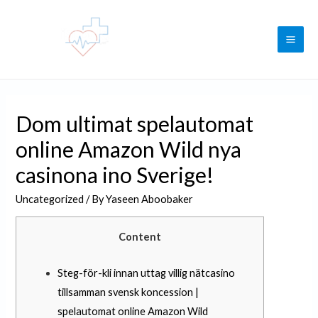
Skip
to
content
MAI
ME
Dom ultimat spelautomat
online Amazon Wild nya
casinona ino Sverige!
Uncategorized
/ By
Yaseen Aboobaker
Content
Steg-för-kli innan uttag villig nätcasino
tillsamman svensk koncession |
spelautomat online Amazon Wild