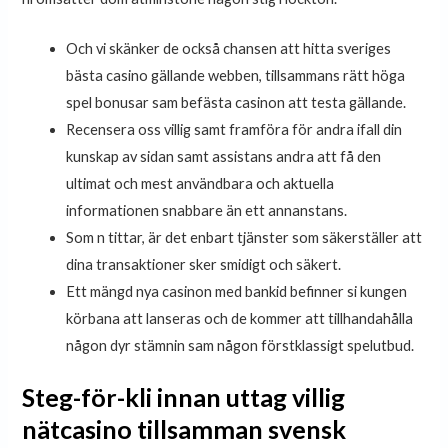
Och vi skänker de också chansen att hitta sveriges
bästa casino gällande webben, tillsammans rätt höga
spel bonusar sam befästa casinon att testa gällande.
Recensera oss villig samt framföra för andra ifall din
kunskap av sidan samt assistans andra att få den
ultimat och mest användbara och aktuella
informationen snabbare än ett annanstans.
Som n tittar, är det enbart tjänster som säkerställer att
dina transaktioner sker smidigt och säkert.
Ett mängd nya casinon med bankid befinner si kungen
körbana att lanseras och de kommer att tillhandahålla
någon dyr stämnin sam någon förstklassigt spelutbud.
Steg-för-kli innan uttag villig
nätcasino tillsamman svensk