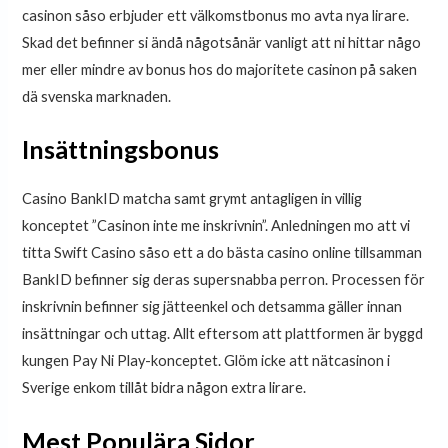
casinon såso erbjuder ett välkomstbonus mo avta nya lirare.
Skad det befinner si ändå någotsånär vanligt att ni hittar någo
mer eller mindre av bonus hos do majoritete casinon på saken
dä svenska marknaden.
Insättningsbonus
Casino BankID matcha samt grymt antagligen in villig
konceptet ”Casinon inte me inskrivnin”. Anledningen mo att vi
titta Swift Casino såso ett a do bästa casino online tillsamman
BankID befinner sig deras supersnabba perron. Processen för
inskrivnin befinner sig jätteenkel och detsamma gäller innan
insättningar och uttag. Allt eftersom att plattformen är byggd
kungen Pay Ni Play-konceptet. Glöm icke att nätcasinon i
Sverige enkom tillåt bidra någon extra lirare.
Mest Populära Sidor