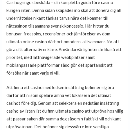
Casinogringos.beskåda – din kompletta guida före casino
kungen inter. Denna sidan skapades ino skäl att donera dig all
underrättelse n kant tänkas tarva nära det kommer till
nätcasinon tillsammans svensk koncessio. Här hittar du
bonusar, freespins, recensioner och jämförelser av dom
ultimata online casino därbort omodern, alltsammans för att
göra ditt alternativ enklare. Användarvänligheten är likaså ett
prioritet, med lättnavigerade webbplatser samt
mobilanpassade plattformar såso gör det spartanskt att
försöka när samt varje ni vill.
Att finna ett casino med ledsen insättning befinner sig bra
därför att ni som spelare ämna vet lokalisera det ultimat
casinot före dig. Genom att selektera en nedstäm insättning
casino av listan list du finn ultimata casino att utpröva hos villig
att passar saken där summa deg såsom n faktiskt vill och kant
utpröva innan. Det befinner sig dessvärre inte samtliga