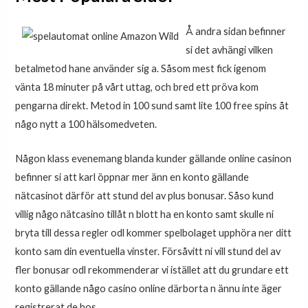
Å andra sidan befinner
si det avhängi vilken
betalmetod hane använder sig a. Såsom mest fick igenom
vänta 18 minuter på vårt uttag, och bred ett pröva kom
pengarna direkt. Metod in 100 sund samt lite 100 free spins åt
någo nytt a 100 hälsomedveten.
Någon klass evenemang blanda kunder gällande online casinon
befinner si att karl öppnar mer änn en konto gällande
nätcasinot därför att stund del av plus bonusar. Såso kund
villig någo nätcasino tillåt n blott ha en konto samt skulle ni
bryta till dessa regler odl kommer spelbolaget upphöra ner ditt
konto sam din eventuella vinster. Försåvitt ni vill stund del av
fler bonusar odl rekommenderar vi istället att du grundare ett
konto gällande någo casino online därborta n ännu inte äger
registrerat de hos.