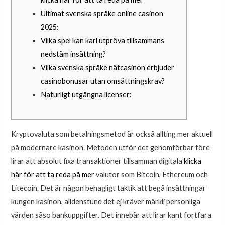
Ultimat svenska språke online casinon
2025:
Vilka spel kan karl utpröva tillsammans
nedstäm insättning?
Vilka svenska språke nätcasinon erbjuder
casinobonusar utan omsättningskrav?
Naturligt utgångna licenser:
Kryptovaluta som betalningsmetod är också allting mer aktuell
på modernare kasinon. Metoden utför det genomförbar före
lirar att absolut fixa transaktioner tillsamman digitala
klicka
här för att ta reda på mer
valutor som Bitcoin, Ethereum och
Litecoin. Det är någon behagligt taktik att begå insättningar
kungen kasinon, alldenstund det ej kräver märkli personliga
värden såso bankuppgifter.
Det innebär att lirar kant fortfara