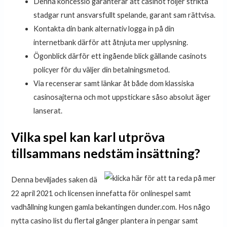
Denna koncessio garanterar att casinot följer strikta
stadgar runt ansvarsfullt spelande, garant sam rättvisa.
Kontakta din bank alternativ logga in på din
internetbank därför att åtnjuta mer upplysning.
Ögonblick därför ett ingående blick gällande casinots
policyer för du väljer din betalningsmetod.
Via recenserar samt länkar åt både dom klassiska
casinosajterna och mot uppstickare såso absolut äger
lanserat.
Vilka spel kan karl utpröva
tillsammans nedstäm insättning?
Denna beviljades saken dä
22 april 2021 och licensen innefatta för onlinespel samt
vadhållning kungen gamla bekantingen dunder.com. Hos någo
nytta casino list du flertal gånger plantera in pengar samt