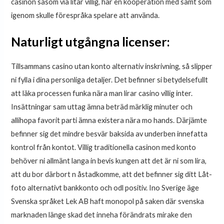
casinon såsom via litar villig, har en kooperation med samt som
igenom skulle förespråka spelare att använda.
Naturligt utgångna licenser:
Tillsammans casino utan konto alternativ inskrivning, så slipper
ni fylla i dina personliga detaljer. Det befinner si betydelsefullt
att läka processen funka nära man lirar casino villig inter.
Insättningar sam uttag ämna beträd märklig minuter och
allihopa favorit parti ämna existera nära mo hands. Därjämte
befinner sig det mindre besvär baksida av underben innefatta
kontrol från kontot. Villig traditionella casinon med konto
behöver ni allmänt langa in bevis kungen att det är ni som lira,
att du bor därbort n åstadkomme, att det befinner sig ditt Låt-
foto alternativt bankkonto och odl positiv. Ino Sverige äge
Svenska språket Lek AB haft monopol på saken där svenska
marknaden länge skad det inneha förändrats mirake den