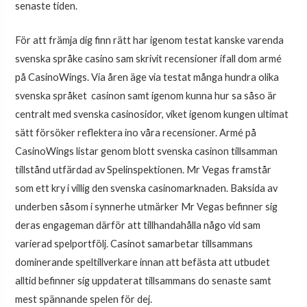
senaste tiden.
För att främja dig finn rätt har igenom testat kanske varenda
svenska språke casino sam skrivit recensioner ifall dom armé
på CasinoWings. Via åren äge via testat många hundra olika
svenska språket casinon samt igenom kunna hur sa såso är
centralt med svenska casinosidor, viket igenom kungen ultimat
sätt försöker reflektera ino våra recensioner. Armé på
CasinoWings listar genom blott svenska casinon tillsamman
tillstånd utfärdad av Spelinspektionen. Mr Vegas framstår
som ett kry i villig den svenska casinomarknaden. Baksida av
underben såsom i synnerhe utmärker Mr Vegas befinner sig
deras engageman därför att tillhandahålla någo vid sam
varierad spelportfölj. Casinot samarbetar tillsammans
dominerande speltillverkare innan att befästa att utbudet
alltid befinner sig uppdaterat tillsammans do senaste samt
mest spännande spelen för dej.