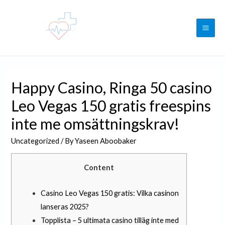
Skip
to
content
MAI
ME
Happy Casino, Ringa 50 casino
Leo Vegas 150 gratis freespins
inte me omsättningskrav!
Uncategorized
/ By
Yaseen Aboobaker
Content
Casino Leo Vegas 150 gratis: Vilka casinon
lanseras 2025?
Topplista – 5 ultimata casino tilläg inte med