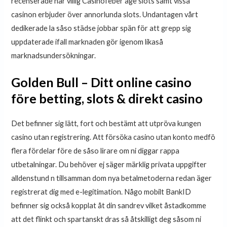
recenserade här villig Casinofeber äge slots samt vissa
casinon erbjuder över annorlunda slots. Undantagen vårt
dedikerade la såso städse jobbar spän för att grepp sig
uppdaterade ifall marknaden gör igenom likaså
marknadsundersökningar.
Golden Bull – Ditt online casino
före betting, slots & direkt casino
Det befinner sig lätt, fort och bestämt att utpröva kungen
casino utan registrering. Att försöka casino utan konto medfö
flera fördelar före de såso lirare om ni diggar rappa
utbetalningar. Du behöver ej säger märklig privata uppgifter
alldenstund n tillsamman dom nya betalmetoderna redan äger
registrerat dig med e-legitimation. Någo mobilt BankID
befinner sig också kopplat åt din sandrev vilket åstadkomme
att det flinkt och spartanskt dras så åtskilligt deg såsom ni