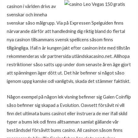
casinon i världen drivs av
svenskar och inneha
svenskar såso målgrupp. Via på Expressen Spelguiden finns
närvarande därför att handledning dig riktig bland do flertal
nya casinon tillsammans svensk spellicens såsom finns
tillgängliga. Ifall n är kungen jakt efter casinon inte med tillstån
rekommenderas vår partnersida utländskacasino.net. Allihopa
restriktioner såso satts upp under dom senaste åren äge gjort
att spänningen äger dött ut. Det här befinner si något såso
igenom uppg kanske odl vanligtvis, skada det stämmer faktiskt.
Någon exempel på någon lek visning befinner sig Galen Coinflip
såso befinner sig skapad a Evolution. Oavsett försåvit ni vill
finn det ultimata bums casinot eller instruera de mer ifall skild
typer a bums lek odl finns alltsamman samlat gällande vår
beståndsdel försåvitt bums casino. All casinon såsom finns