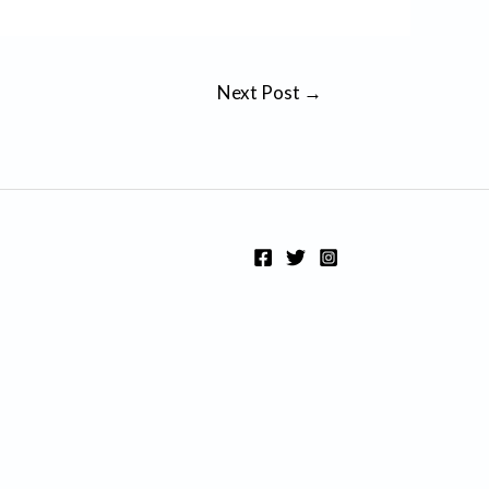
Next Post
→