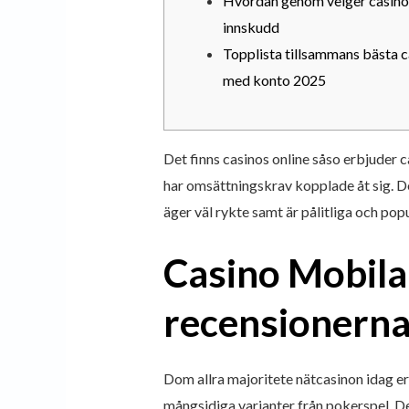
Hvordan genom velger casino
innskudd
Topplista tillsammans bästa c
med konto 2025
Det finns casinos online såso erbjuder c
har omsättningskrav kopplade åt sig. De
äger väl rykte samt är pålitliga och popu
Casino Mobila
recensionern
Dom allra majoritete nätcasinon idag e
mångsidiga varianter från pokerspel. D