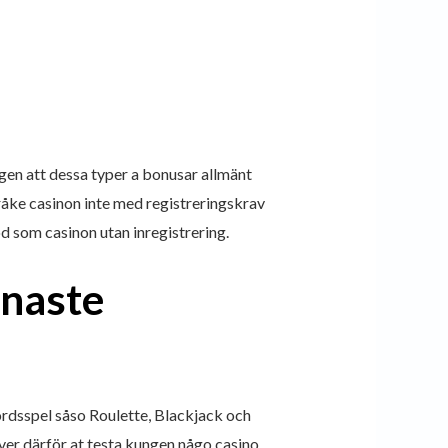
ngen att dessa typer a bonusar allmänt
råke casinon inte med registreringskrav
d som casinon utan inregistrering.
enaste
ordsspel såso Roulette, Blackjack och
ver därför at testa kungen någo casino