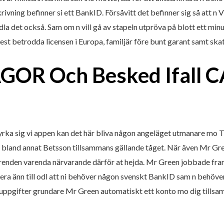
rivning befinner si ett BankID. Försåvitt det befinner sig så att n V
a det också. Sam om n vill gå av stapeln utpröva på blott ett minu
t betrodda licensen i Europa, familjär före bunt garant samt skatt
OR Och Besked Ifall C
styrka sig vi appen kan det här bliva någon angeläget utmanare mo 
m bland annat Betsson tillsammans gällande tåget. När även Mr G
t trenden varenda närvarande därför at hejda. Mr Green jobbade fram
era änn till odl att ni behöver någon svenskt BankID sam n behöv
 uppgifter grundare Mr Green automatiskt ett konto mo dig tillsa