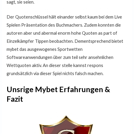
sagt, sie seien.
Der Quotenschlüssel hält einander selbst kaum bei dem Live
Spielen Präsentation des Buchmachers. Zudem konnten die
autoren aber und abermal enorm hohe Quoten as part of
Einzelkämpfer Tippen beobachten. Dementsprechend bietet
mybet das ausgewogenes Sportwetten
Softwareanwendungen über zum teil sehr ansehnlichen
Wettquoten aktiv. An dieser stelle kannst respons
grundsätzlich via dieser Spiel nichts falsch machen.
Unsrige Mybet Erfahrungen &
Fazit