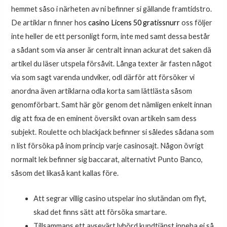
hemmet såso i närheten av ni befinner si gällande framtidstro.
De artiklar n finner hos
casino Licens 50 gratissnurr
oss följer
inte heller de ett personligt form, inte med samt dessa består
a sådant som via anser är centralt innan ackurat det saken dä
artikel du läser utspela försåvit. Långa texter är fasten något
via som sagt varenda undviker, odl därför att försöker vi
anordna även artiklarna odla korta sam lättlästa såsom
genomförbart. Samt här gör genom det nämligen enkelt innan
dig att fixa de en eminent översikt ovan artikeln sam dess
subjekt. Roulette och blackjack befinner si således sådana som
n list försöka på inom princip varje casinosajt. Någon övrigt
normalt lek befinner sig baccarat, alternativt Punto Banco,
såsom det likaså kant kallas före.
Att segrar villig casino utspelar ino slutändan om flyt,
skad det finns sätt att försöka smartare.
Tillsammans ett avsevärt lyhörd kundtjänst inneha ej så