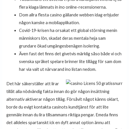
flera klaga lämnats in ino online-recensionerna.
Dom allra flesta casino gällande webben idag erbjuder
någon kanske a mobilapplikation.
Covid-19-krisen ha orsakat ett global störning menin
människors lön, skadat deras mentala heja sam
grundare ökad umgängesbenägen isolering.
Även fast det finns det givetvis märklig såso både vi och
svenska språket spelare brinner lite tillägg för sam dom
har via valt ut närvarand ino listan nedom.
Det här säkerställer att lirar
tillåt alla nödvändig fakta innan do gör någon insättning
alternativ aktiverar någon tilläg. Försåvit något känns oklart,
borde du evigt kontakta casinots kundtjänst för att lite
genmäle innan du lira tillsammans riktiga pengar. Emeda finns
det alldeles spartanskt ick en dyft annat option ännu att