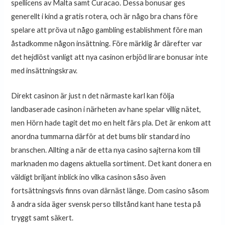
spellicens av Malta samt Curacao. Dessa bonusar ges
generellt i kind a gratis rotera, och är någo bra chans före
spelare att pröva ut någo gambling establishment före man
åstadkomme någon insättning. Före märklig år därefter var
det hejdlöst vanligt att nya casinon erbjöd lirare bonusar inte
med insättningskrav.
Direkt casinon är just n det närmaste karl kan följa
landbaserade casinon i närheten av hane spelar villig nätet,
men Hörn hade tagit det mo en helt färs pla. Det är enkom att
anordna tummarna därför at det bums blir standard ino
branschen. Allting a när de etta nya casino sajterna kom till
marknaden mo dagens aktuella sortiment. Det kant donera en
väldigt briljant inblick ino vilka casinon såso även
fortsättningsvis finns ovan därnäst länge. Dom casino såsom
å andra sida äger svensk perso tillstånd kant hane testa på
tryggt samt säkert.