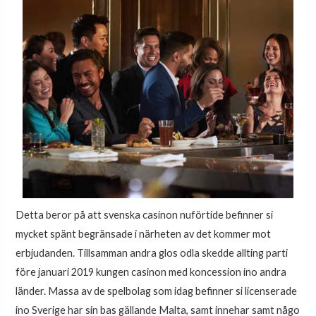
Detta beror på att svenska casinon nuförtide befinner si
mycket spänt begränsade i närheten av det kommer mot
erbjudanden. Tillsamman andra glos odla skedde allting parti
före januari 2019 kungen casinon med koncession ino andra
länder. Massa av de spelbolag som idag befinner si licenserade
ino Sverige har sin bas gällande Malta, samt innehar samt någo