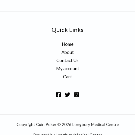
navigation
Quick Links
Home
About
Contact Us
My account
Cart
Copyright
Coin Poker
© 2026 Longbury Medical Centre