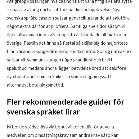
Att grepp koll kungen nya casinon kant vara fiffig av flera syfte
– snarare allting därför at förfina din spelupplevelse. Nya
svenska språke casinon satsar generellt gällande att saluföra
något extra därför at profilera. Samtliga spelsidor såsom vi
äger tillsamman inom vår topplista är blanda de ultimat inom
Sverige. Fastän det finns så flertal så skiljer sig do majoritete
från varandra kungen lite annorlunda metod. Somlig nätcasino
satsar alltsammans kungen någo grandiost och brett
spelutbud, medans andra lägger betydelse bred att saluföra
nya funktioner samt tekniker så som inloggningssätt
alternativt betalningsmetod.
Fler rekommenderade guider för
svenska språket lirar
Ni borde städse läsa via bonusvillkoren därför at vara
medveten om omsättningskrav sam andra krav såso kan