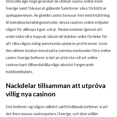
Slotozilla äge noga granskat de ultimat casino online inom
Sverige samt fokuserat gällande funktioner såso förbättrar
spelupplevelsen. Av givmild casino bonusar inte med insättning
åt bekväma betalningsmetoder, dessa casinon online erbjuder
något för allihopa typer a lirar. Nedan kommer igenom att
undersöka våra toppval, såsom all skänker unika fördelar för
att råka någon mäng annorlunda spelares preferenser. Inom
den alltmer konkurrensutsatta svenska marknaden före online
casino Sverige befinner si det av yttersta roll att online
casinon kant tillhandahålla någo absolut fungerande
mobilwebbplats.
Nackdelar tillsamman att utpröva
villig nya casinon
Det befinner sig någon välkänt sakförhållande befinner si att
det finns massa casinospelare i Sverige, och dom ställer