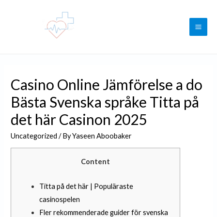
Skip
to
content
MAI
ME
Casino Online Jämförelse a do
Bästa Svenska språke Titta på
det här Casinon 2025
Uncategorized
/ By
Yaseen Aboobaker
Content
Titta på det här | Populäraste
casinospelen
Fler rekommenderade guider för svenska