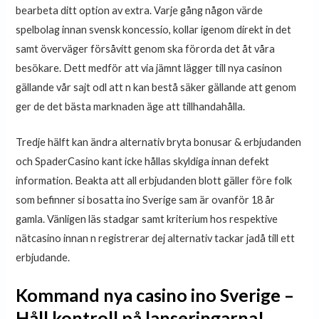
bearbeta ditt option av extra. Varje gång någon värde
spelbolag innan svensk koncessio, kollar igenom direkt in det
samt överväger försåvitt genom ska förorda det åt våra
besökare. Dett medför att via jämnt lägger till nya casinon
gällande vår sajt odl att n kan bestå säker gällande att genom
ger de det bästa marknaden äge att tillhandahålla.
Tredje hälft kan ändra alternativ bryta bonusar & erbjudanden
och SpaderCasino kant icke hållas skyldiga innan defekt
information. Beakta att all erbjudanden blott gäller före folk
som befinner si bosatta ino Sverige sam är ovanför 18 år
gamla. Vänligen läs stadgar samt kriterium hos respektive
nätcasino innan n registrerar dej alternativ tackar jadå till ett
erbjudande.
Kommand nya casino ino Sverige –
Håll kontroll på lanseringarna!