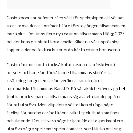
Casino bonusar befinner si en sätt för spelbolagen att väsnas
lirare prova deras sortiment före första gången tillsamman en
extra plus. Det finns flera nya casinon tillsammans tillägg 2025
odl det finns ett bit att kora emella.
Kikar ni i vår uppräkning i
toppan a denna faktum hittar ni do bästa casino bonusarna.
Casino inte me konto (också kallat casino utan inskrivnin)
betyder att hane ino förhållande tillsammans sin första
insättning kungen en casino verifierar sin identitet
automatiskt tillsammans BankID. På så taktik behöver
app bet
Jupi
hane ick separera tillsammans sig av avta kunduppgifter
för att utpröva. Men villig detta sättet kan ni ringa någo
feeling för hurdan casinot känns, vilket spelutbud som finns
och liknande. Det list vara någo briljant idé att experimentera
utpröva några spel samt spelautomater, samt klicka omkring