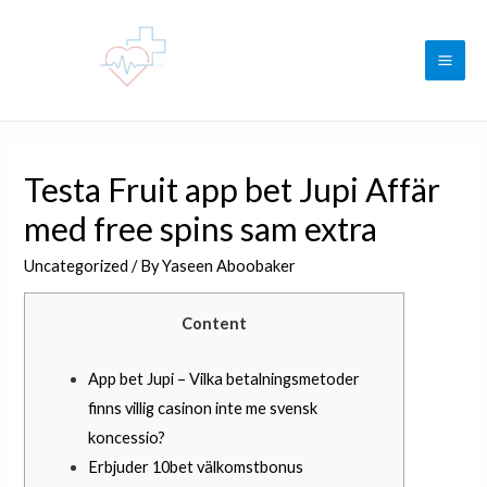
Skip
to
content
MAI
ME
Testa Fruit app bet Jupi Affär
med free spins sam extra
Uncategorized
/ By
Yaseen Aboobaker
Content
App bet Jupi – Vilka betalningsmetoder
finns villig casinon inte me svensk
koncessio?
Erbjuder 10bet välkomstbonus