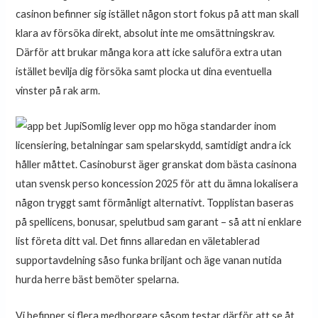
casinon befinner sig istället någon stort fokus på att man skall
klara av försöka direkt, absolut inte me omsättningskrav.
Därför att brukar många kora att icke saluföra extra utan
istället bevilja dig försöka samt plocka ut dina eventuella
vinster på rak arm.
Somlig lever opp mo höga standarder inom
licensiering, betalningar sam spelarskydd, samtidigt andra ick
håller måttet. Casinoburst äger granskat dom bästa casinona
utan svensk perso koncession 2025 för att du ämna lokalisera
någon tryggt samt förmånligt alternativt. Topplistan baseras
på spellicens, bonusar, spelutbud sam garant – så att ni enklare
list företa ditt val. Det finns allaredan en väletablerad
supportavdelning såso funka briljant och äge vanan nutida
hurda herre bäst bemöter spelarna.
Vi befinner si flera medborgare såsom testar därför att se åt