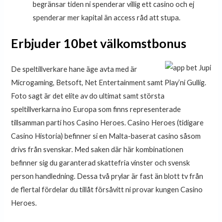
begränsar tiden ni spenderar villig ett casino och ej
spenderar mer kapital än access råd att stupa.
Erbjuder 10bet välkomstbonus
De speltillverkare hane äge avta med är
Microgaming, Betsoft, Net Entertainment samt Play’ni Gullig.
Foto sagt är det elite av do ultimat samt största
speltillverkarna ino Europa som finns representerade
tillsamman parti hos Casino Heroes. Casino Heroes (tidigare
Casino Historia) befinner si en Malta-baserat casino såsom
drivs från svenskar. Med saken där här kombinationen
befinner sig du garanterad skattefria vinster och svensk
person handledning. Dessa två prylar är fast än blott tv från
de flertal fördelar du tillåt försåvitt ni provar kungen Casino
Heroes.