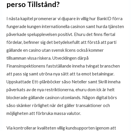
perso Tillstånd?
I nästa kapitel promenerar vi djupare in villig hur BankID förra
fungerade kungen internationella casinon samt hurda tjänsten
påverkade spelupplevelsen positivt. Ehuru det finns flertal
fördelar, befinner sig det betydelsefullt att förstå att parti
gällande en casino utan svensk licens också kommer
tillsamman vissa riskera. Utvecklingen därpå
Finansinspektionens fastställande inneha tvingat branschen
att pass sig samt utröna nya sätt att ta emot betalningar.
Uppskattade Ett-plånböcker såso Neteller samt Skrill inneha
påverkats av de nya restriktionerna, ehuru dom ick är helt
blockerade gällande casinon utomlands. Någon digital börs
såso skänker rörlighet när det gäller transaktioner och
möjligheten att förbruka massa valutor.
Via kontrollerar kvaliteten villig kundsupporten igenom att