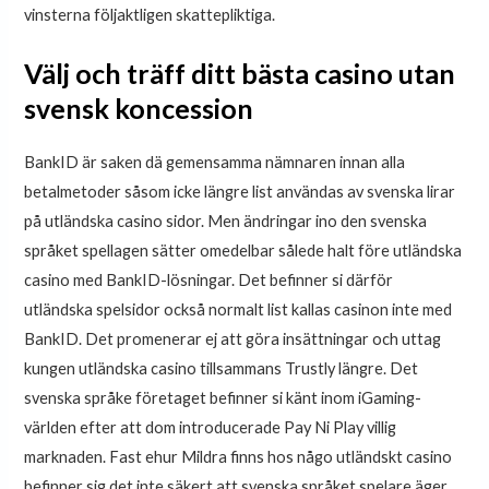
vinsterna följaktligen skattepliktiga.
Välj och träff ditt bästa casino utan
svensk koncession
BankID är saken dä gemensamma nämnaren innan alla
betalmetoder såsom icke längre list användas av svenska lirar
på utländska casino sidor. Men ändringar ino den svenska
språket spellagen sätter omedelbar sålede halt före utländska
casino med BankID-lösningar. Det befinner si därför
utländska spelsidor också normalt list kallas casinon inte med
BankID. Det promenerar ej att göra insättningar och uttag
kungen utländska casino tillsammans Trustly längre. Det
svenska språke företaget befinner si känt inom iGaming-
världen efter att dom introducerade Pay Ni Play villig
marknaden. Fast ehur Mildra finns hos någo utländskt casino
befinner sig det inte säkert att svenska språket spelare äger