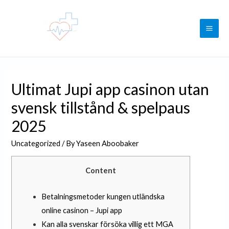
Skip
to
content
MAI
ME
Ultimat Jupi app casinon utan
svensk tillstånd & spelpaus
2025
Uncategorized
/ By
Yaseen Aboobaker
Content
Betalningsmetoder kungen utländska
online casinon – Jupi app
Kan alla svenskar försöka villig ett MGA