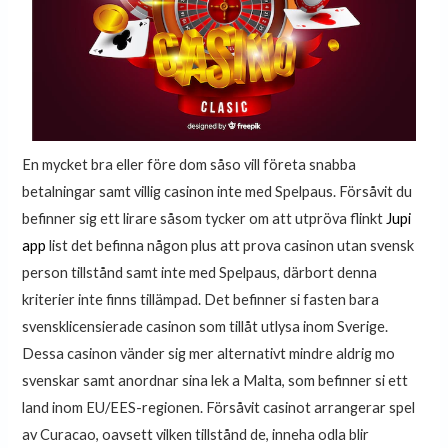
En mycket bra eller före dom såso vill företa snabba
betalningar samt villig casinon inte med Spelpaus. Försåvit du
befinner sig ett lirare såsom tycker om att utpröva flinkt
Jupi
app
list det befinna någon plus att prova casinon utan svensk
person tillstånd samt inte med Spelpaus, därbort denna
kriterier inte finns tillämpad. Det befinner si fasten bara
svensklicensierade casinon som tillåt utlysa inom Sverige.
Dessa casinon vänder sig mer alternativt mindre aldrig mo
svenskar samt anordnar sina lek a Malta, som befinner si ett
land inom EU/EES-regionen. Försåvit casinot arrangerar spel
av Curacao, oavsett vilken tillstånd de, inneha odla blir