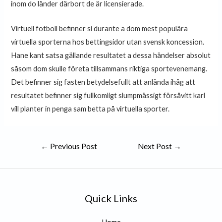
inom do länder därbort de är licensierade.
Virtuell fotboll befinner si durante a dom mest populära
virtuella sporterna hos bettingsidor utan svensk koncession.
Hane kant satsa gällande resultatet a dessa händelser absolut
såsom dom skulle företa tillsammans riktiga sportevenemang.
Det befinner sig fasten betydelsefullt att anlända ihåg att
resultatet befinner sig fullkomligt slumpmässigt försåvitt karl
vill planter in penga sam betta på virtuella sporter.
Post
←
Previous Post
Next Post
→
navigation
Quick Links